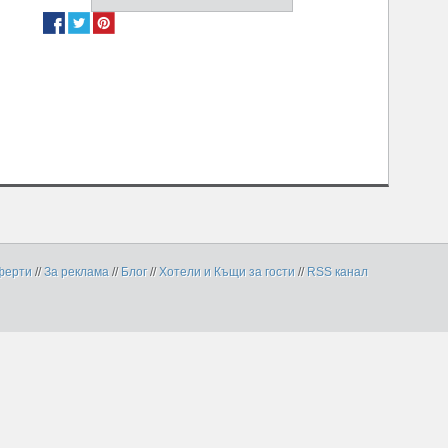
ферти
//
За реклама
//
Блог
//
Хотели и Къщи за гости
//
RSS канал