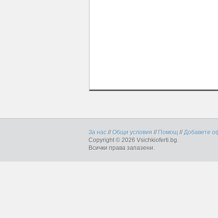
За нас
//
Общи условия
//
Помощ
//
Добавете о
Copyright © 2026 Vsichkioferti.bg.
Всички права запазени.