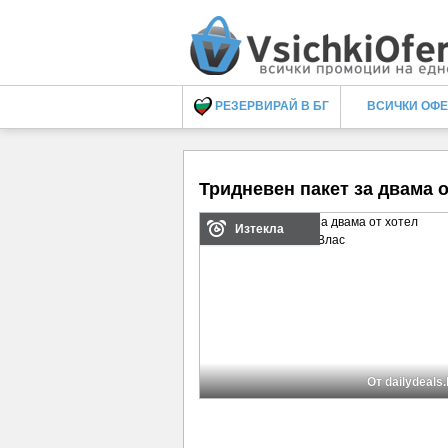
РЕЗЕРВИРАЙ В БГ
ВСИЧКИ ОФ
Тридневен пакет за двама 
Изтекла
От dailydeals