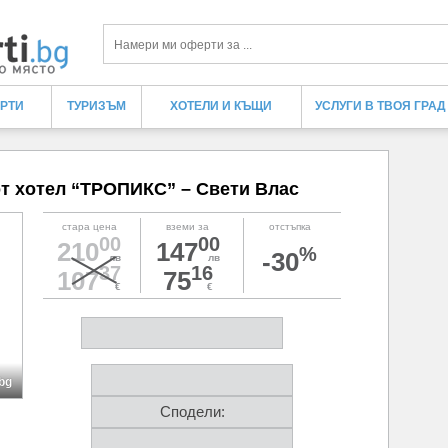
Търси
ЕРТИ
ТУРИЗЪМ
ХОТЕЛИ И КЪЩИ
УСЛУГИ В ТВОЯ ГРАД
от хотел “ТРОПИКС” – Свети Влас
стара цена
вземи за
отстъпка
00
00
210
147
%
-30
лв
лв
37
16
107
75
€
€
.bg
Сподели: