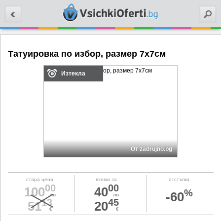
Търси
Татуировка по избор, размер 7х7см
Изтекла
От zadrujno.bg
стара цена
вземи за
отстъпка
00
00
100
40
%
-60
лв
лв
13
45
51
20
€
€