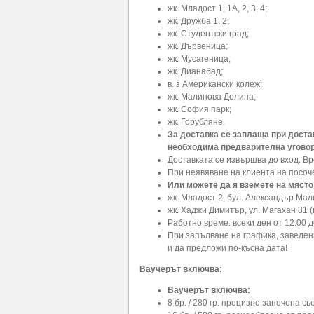
жк. Младост 1, 1А, 2, 3, 4;
жк. Дружба 1, 2;
жк. Студентски град;
жк. Дървеница;
жк. Мусагеница;
жк. Дианабад;
в. з Американски колеж;
жк. Малинова Долина;
жк. София парк;
жк. Горубляне.
За доставка се заплаща при достав
необходима предварителна уговор
Доставката се извършва до вход. Вр
При неявяване на клиента на посоче
Или можете да я вземете на място
жк. Младост 2, бул. Александър Мал
жк. Хаджи Димитър, ул. Магахан 81 
Работно време: всеки ден от 12:00 д
При запълване на графика, заведен
и да предложи по-късна дата!
Ваучерът включва:
Ваучерът включва:
8 бр. / 280 гр. прецизно запечена с