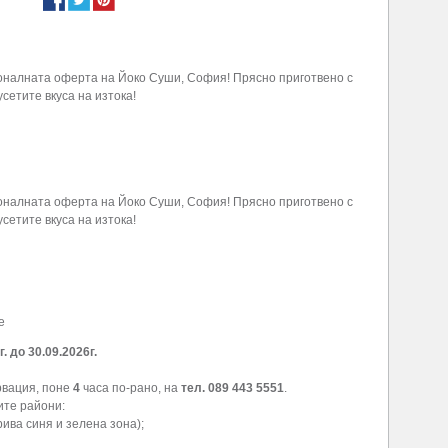
оналната оферта на Йоко Суши, София! Прясно приготвено с
сетите вкуса на изтока!
оналната оферта на Йоко Суши, София! Прясно приготвено с
сетите вкуса на изтока!
e
г. до 30.09.2026г.
рвация, поне
4
часа по-рано, на
тел. 089 443 5551
.
ите райони:
ива синя и зелена зона);