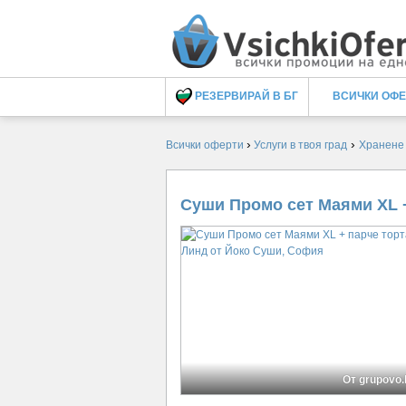
РЕЗЕРВИРАЙ В БГ
ВСИЧКИ ОФ
›
›
Всички оферти
Услуги в твоя град
Хранене
Суши Промо сет Маями XL 
От grupovo.