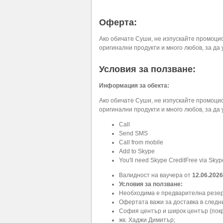
Оферта:
Ако обичате Суши, не изпускайте промоци
оригинални продукти и много любов, за да у
Условия за ползване:
Информация за обекта:
Ако обичате Суши, не изпускайте промоци
оригинални продукти и много любов, за да у
Call
Send SMS
Call from mobile
Add to Skype
You'll need Skype CreditFree via Skyp
Валидност на ваучера от
12.06.2026
Условия за ползване:
Необходима е предварителна резе
Офертата важи за доставка в следн
София център и широк център (покр
жк. Хаджи Димитър;