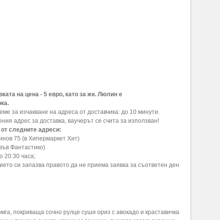
ката на цена - 5 евро,
като за жк. Люлин е
ка.
еме за изчакване на адреса от доставчика: до 10 минути.
ния адрес за доставка, ваучерът се счита за използван!
 от следните адреси:
инов 75 (в Хипермаркет Хит)
(във Фантастико)
о 20:30 часа;
ието си запазва правото да не приема заявка за съответен ден
ьомга, покриваща сочно рулце суши ориз с авокадо и краставичка