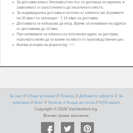
За доставка извън Околовръстен път се доплаща на куриера, в
зависимост от разстоянието до населеното място;
За индивидуална доставка в посочен от клиента час /в рамките
на 30 мин./ се заплащат - 7.16 евро за доставка;
Доставката се извършва до вход. Време за изчакване на адреса
от доставчика до 10 мин.
При неявяване на клиента на посочения адрес за доставка,
поръчката може да се вземе на място от производствения цех.
Всички условия на grupovo.bg
ТУК
За нас
//
Общи условия
//
Помощ
//
Добавете оферти
//
За
реклама
//
Блог
//
Хотели и Къщи за гости
//
RSS канал
Copyright © 2026 Vsichkioferti.bg.
Всички права запазени.