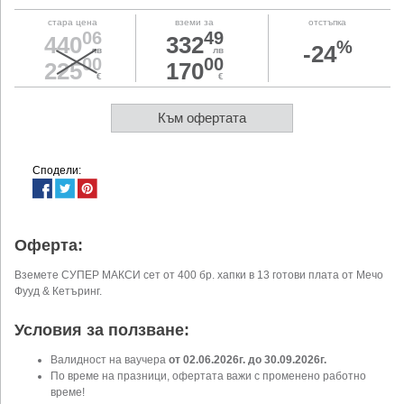
стара цена
вземи за
отстъпка
06
49
440
332
%
-24
лв
лв
00
00
225
170
€
€
Към офертата
Сподели:
Оферта:
Вземете СУПЕР МАКСИ сет от 400 бр. хапки в 13 готови плата от Мечо
Фууд & Кетъринг.
Условия за ползване:
Валидност на ваучера
от 02.06.2026г. до 30.09.2026г.
По време на празници, офертата важи с променено работно
време!