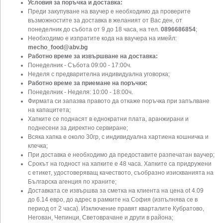
Условия за поръчка и доставка:
Преди закупуване на ваучер е необходимо да проверите
възможностите за доставка в желаният от Вас ден, от
понеделник до събота от 9 до 18 часа, на тел.
0896686854
;
Необходимо е изпратите кода на ваучера на имейл:
mecho_food@abv.bg
Работно време за извършване на доставка:
Понеделник - Събота 09:00 - 17:00ч.
Неделя с предварителна индивидуална уговорка;
Работно време за приемане на поръчки:
Понеделник - Неделя: 10:00 - 18:00ч.
Фирмата си запазва правото да откаже поръчка при запълване
на капацитета;
Хапките се поднасят в еднократни плата, аранжирани и
поднесени за директно сервиране;
Всяка хапка е около 30гр, с индивидуална хартиена кошничка и
клечка;
При доставка е необходимо да предоставите разпечатан ваучер;
Срокът на годност на хапките е 48 часа. Хапките са придружени
с етикет, удостоверяващ качеството, съобразно изискванията на
Българска агенция по храните;
Доставката се извършва за сметка на клиента на цена ot 4.09
до 6.14 евро, до адрес в рамките на София (изпълнява се в
период от 2 часа). Изключение правят кварталите Кубратово,
Негован, Чепинци, Световрачане и други в района;