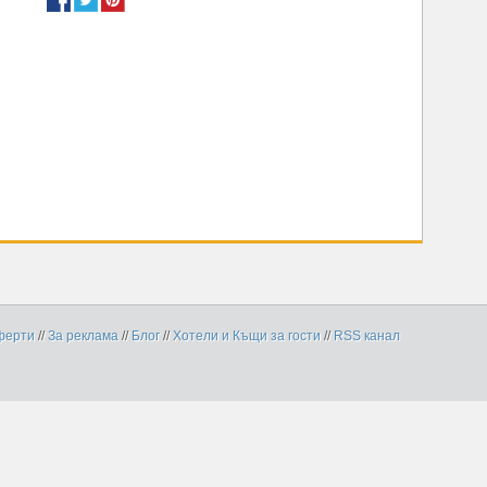
ферти
//
За реклама
//
Блог
//
Хотели и Къщи за гости
//
RSS канал