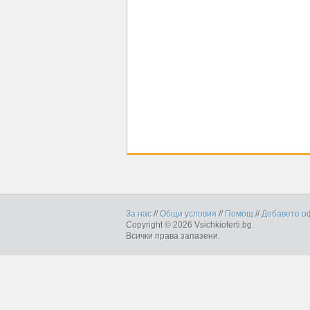
За нас
//
Общи условия
//
Помощ
//
Добавете о
Copyright © 2026 Vsichkioferti.bg.
Всички права запазени.