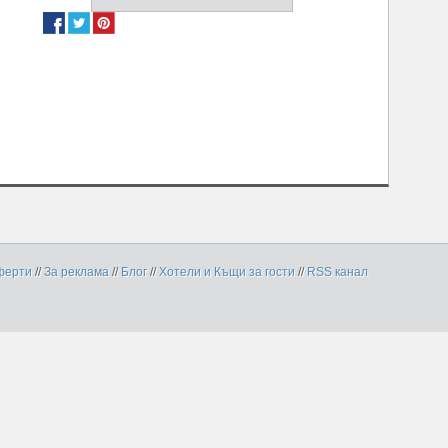
ферти
//
За реклама
//
Блог
//
Хотели и Къщи за гости
//
RSS канал