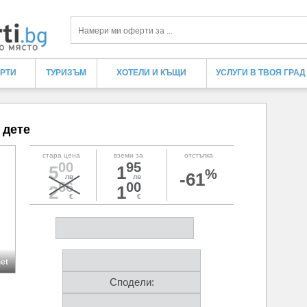
Търси
ЕРТИ
ТУРИЗЪМ
ХОТЕЛИ И КЪЩИ
УСЛУГИ В ТВОЯ ГРАД
 дете
стара цена
вземи за
отстъпка
00
95
5
1
%
-61
лв
лв
56
00
2
1
€
€
net
Сподели: