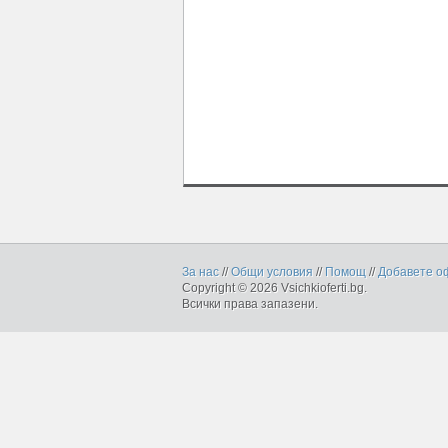
За нас
//
Общи условия
//
Помощ
//
Добавете о
Copyright © 2026 Vsichkioferti.bg.
Всички права запазени.