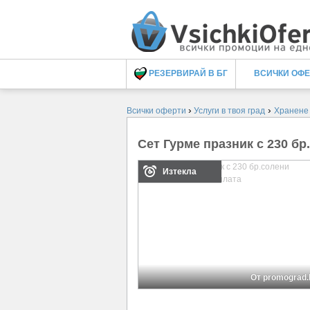
РЕЗЕРВИРАЙ В БГ
ВСИЧКИ ОФ
›
›
Всички оферти
Услуги в твоя град
Хранене
Сет Гурме празник с 230 бр
Изтекла
От promograd.