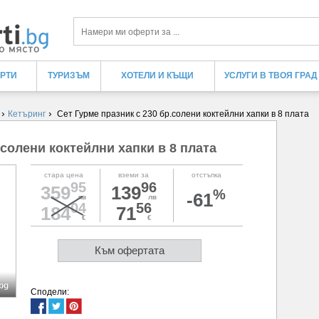
Търси
ЕРТИ
ТУРИЗЪМ
ХОТЕЛИ И КЪЩИ
УСЛУГИ В ТВОЯ ГРАД
›
›
Кетъринг
Сет Гурме празник с 230 бр.солени коктейлни хапки в 8 плата
.солени коктейлни хапки в 8 плата
стара цена
вземи за
отстъпка
95
96
359
139
%
-61
лв
лв
04
56
184
71
€
€
Към офертата
bg
Сподели: