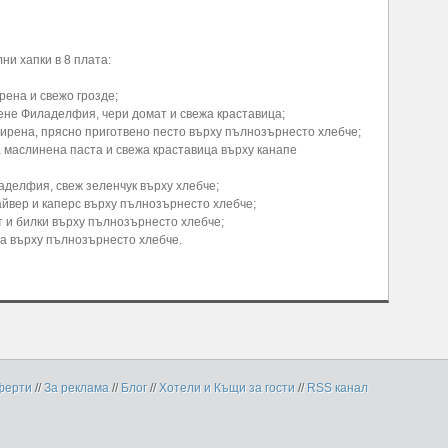
ни хапки в 8 плата:
рена и свежо грозде;
рене Филаделфия, чери домат и свежа краставица;
 сирена, прясно приготвено песто върху пълнозърнесто хлебче;
ка маслинена паста и свежа краставица върху канапе
ладелфия, свеж зеленчук върху хлебче;
айвер и каперс върху пълнозърнесто хлебче;
ат и билки върху пълнозърнесто хлебче;
на върху пълнозърнесто хлебче.
ферти
//
За реклама
//
Блог
//
Хотели и Къщи за гости
//
RSS канал