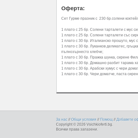
Оферта:
Сет Гурме празник с 230 бр.солени коктейл
1 плато с 25 бр. Солени тарталети с мус си
1 плато с 25 бр. Солени тарталети със си
1 плато с 30 бр. Италианско прошуто, мус
1 плато с 30 бр. Луканков деликатес, гръц
пълнозърнесто хлебче;
1 плато с 30 бр. Пражка шунка, сирене Фи
1 плато с 30 бр. Домашно разбит тарама х
1 плато с 30 бр. Арабски хумус с чери дом
1 плато с 30 бр. Чери доматче, паста сире
За нас
//
Общи условия
//
Помощ
//
Добавете о
Copyright © 2026 Vsichkioferti.bg.
Всички права запазени.