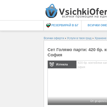
РЕЗЕРВИРАЙ В БГ
ВСИЧКИ ОФ
›
›
Всички оферти
Услуги в твоя град
Хранене
Сет Голямо парти: 420 бр. 
София
Изтекла
От grupovo.