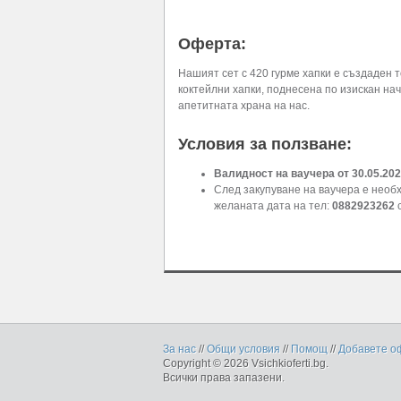
Оферта:
Нашият сет с 420 гурме хапки е създаден 
коктейлни хапки, поднесена по изискан на
апетитната храна на нас.
Условия за ползване:
Валидност на ваучера от 30.05.2026
След закупуване на ваучера е необх
желаната дата на тел:
0882923262
с
За нас
//
Общи условия
//
Помощ
//
Добавете о
Copyright © 2026 Vsichkioferti.bg.
Всички права запазени.