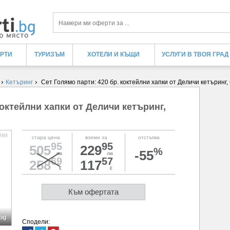
Търси
ЕРТИ
ТУРИЗЪМ
ХОТЕЛИ И КЪЩИ
УСЛУГИ В ТВОЯ ГРАД
›
›
Кетъринг
Сет Голямо парти: 420 бр. коктейлни хапки от Деличи кетъринг
коктейлни хапки от Деличи кетъринг,
стара цена
вземи за
отстъпка
95
95
505
229
%
-55
лв
лв
69
57
258
117
€
€
Към офертата
bg
Сподели: