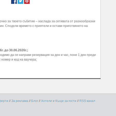
точно за твоето събитие – наслада за сетивата от разнообразни
чин. Сподели времето с приятели и остави приготвянето на
г. до 30.06.2026г.;
одимо да се направи резервация за ден и час, поне 1 ден преди
 номер и код на ваучера;
ферти
//
За реклама
//
Блог
//
Хотели и Къщи за гости
//
RSS канал