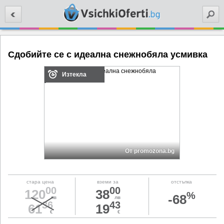
Търси
Сдобийте се с идеална снежнобяла усмивка
Изтекла
От promozona.bg
стара цена
вземи за
отстъпка
00
00
120
38
%
-68
лв
лв
36
43
61
19
€
€