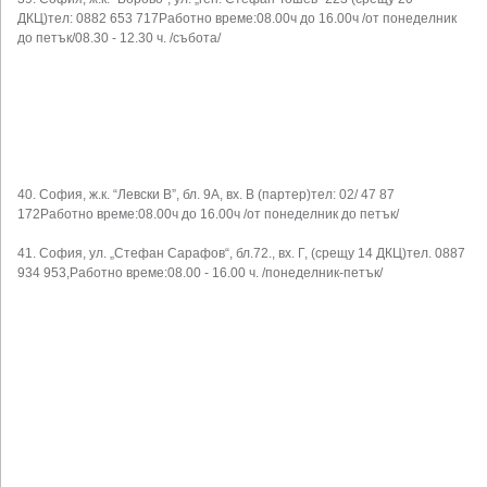
ДКЦ)тел: 0882 653 717Работно време:08.00ч до 16.00ч /от понеделник
до петък/08.30 - 12.30 ч. /събота/
40. София, ж.к. “Левски В”, бл. 9А, вх. В (партер)тел: 02/ 47 87
172Работно време:08.00ч до 16.00ч /от понеделник до петък/
41. София, ул. „Стефан Сарафов“, бл.72., вх. Г, (срещу 14 ДКЦ)тел. 0887
934 953,Работно време:08.00 - 16.00 ч. /понеделник-петък/