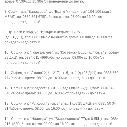
време: 07.30ч до 15.30ч /от понеделник до петък/
8. София, ж.к. “Банишора”, ул. “Братя Миладинови” 104-106 (зад 2
МБАЛ)тел: 0882 861 675Работно време: 08.00ч до 16.00ч /от
понеделник до петък/
9. гр. Нови Искър, ул. "Искърско дефиле" 120А
(до 31 ДКЦ), тел: 0882 862 234Работно време: 08.00ч до 16.00ч /от
понеделник до петък/
10. София, ж.к. “Гоце Делчев”, ул. “Костенски Водопад”, бл. 242 (срещу
29 ДКЦ)тел: 0884 011 499Работно време: 08.00ч до 16.00ч /от
понеделник до петък/
11. София, ж.к. “Люлин” 2, бл. 217, вх. Д, ет. 1 (до 26 ДКЦ)тел: 0886 550
774Работно време: 08.00ч до 16.00ч /от понеделник до петък/
12. София, ж.к. “Младост” 1, бл. 53 (зад бивша 27ДКЦ)тел: 0884 649
340Работно време: 08.00ч до 16.00ч /от понеделник до петък/
13. София, ж.к. “Младост” 3, бл. 342, вх. 1 (до 25 ДКЦ)тел: 0885 50 34
21Работно време: 08.00ч до 16.00ч /от понеделник до петък/
14. София, ж.к. “Надежда”, ул. ”Възрожденска” 77(до 8 ДКЦ), тел: 0884
015 182Работно време: 08.00ч до 16.00ч /от понеделник до петък/