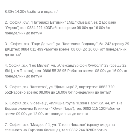
8.30ч-14.30ч /събота и неделя/
2. София, бул. “Патриарх Евтимий" 1МЦ “Юмедис”, ет. 2 (до кино
"Одеон")тел: 0884 221 403Работно време:08.00ч до 16.00ч /от
понеделник до петък/
3. София, ж.к. “Гоце Делчев”, ул. “Костенски Водопад”, бл. 242 (срещу 29
ДКЦ)тел: 0884 011 499Работно време: 08.00ч до 16.00ч /от понеделник
до петък/
4. София, ж.к. "Гео Милев", ул. „Александър фон Хумболт“ 23 (срещу 22
ДКЦ, х-л Плиска), тел: 0886 55 38 95 Работно време: 08.00ч до 16.00ч /от
понеделник до петък/
5. София, ж.к. "Княжево", ул. “Дамяница” 2, партертел: 0882 720
552Работно време: 08.00ч до 16.00ч /от понеделник до петък/
6. София, ж.к. "Лозенец", жилищна група "Южен Парк", бл. 44, ет. 1 (в
Дерматологична Клиника - "Южен Парк"),тел: 0882 115 120Работно
време:09.00ч до 13.00ч /от понеделник до петък/
7. София, ж.к. "Младост" 1, ул. "Стоян Чомаков“ (срещу входа на
спешното на Окръжна болница), тел: 0882 244 828Работно