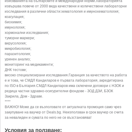
изискванията на българските и международни норми.Лабораторията
извършва повече от 2000 вида качествени и количествени лабораторни
изследвания в различни области:хематология и имунохематология;
коагулация;
биохимия;
имунология;
хормонални изследвания;
туморни маркери;
вирусология;
микробиология;
паразитология;
уринен анализ;
мониторинг на медикаменти;
ДНК тестове;
високо специализирани изследвания.Гаранция за качеството на работа
е и това, че СМДЛ Кандиларов е първата лаборатория, акредитирана
по ISO в България.СМДЛ Кандиларов има сключени договори с НЗОК и
редица частни здравно-осигурителни фондове - ЗОД ДЗИ, БЗОК
Закрила, Дом - Здраве.
****
ВАЖНО! Може да се възползвате от актуалната промоция само чрез
закупуване на ваучер от Deals.bg. Неизползван в срок ваучер се счита
за невалиден и сумата по него не се възстановява!
Условия за ползване: