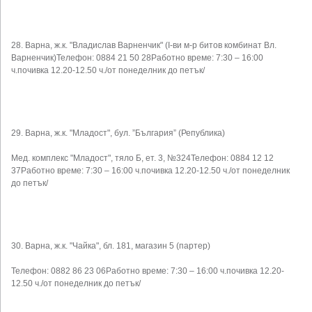
28. Варна, ж.к. "Владислав Варненчик" (I-ви м-р битов комбинат Вл.
Варненчик)Телефон: 0884 21 50 28Работно време: 7:30 – 16:00
ч.почивка 12.20-12.50 ч./от понеделник до петък/
29. Варна, ж.к. "Младост", бул. ”България” (Република)
Мед. комплекс "Младост", тяло Б, ет. 3, №324Телефон: 0884 12 12
37Работно време: 7:30 – 16:00 ч.почивка 12.20-12.50 ч./от понеделник
до петък/
30. Варна, ж.к. "Чайка", бл. 181, магазин 5 (партер)
Телефон: 0882 86 23 06Работно време: 7:30 – 16:00 ч.почивка 12.20-
12.50 ч./от понеделник до петък/