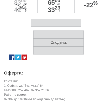
00
00
83
65
%
-22
лв
лв
44
23
42
33
€
€
Сподели:
Оферта:
Контакти:
1. София, ул. “Бузлуджа” 64
тел: 0885 252 467, 02/952 21 36
Работно време:
07.30ч до 19.00ч /от понеделник до петък/;