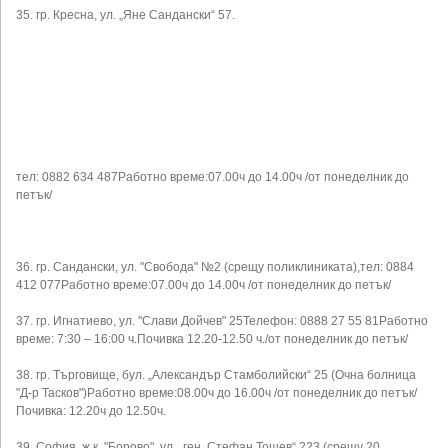
35. гр. Кресна, ул. „Яне Сандански“ 57.
тел: 0882 634 487Работно време:07.00ч до 14.00ч /от понеделник до
петък/
36. гр. Сандански, ул. "Свобода" №2 (срещу поликлиниката),тел: 0884
412 077Работно време:07.00ч до 14.00ч /от понеделник до петък/
37. гр. Игнатиево, ул. "Слави Дойчев" 25Телефон: 0888 27 55 81Работно
време: 7:30 – 16:00 ч.Почивка 12.20-12.50 ч./от понеделник до петък/
38. гр. Търговище, бул. „Александър Стамболийски“ 25 (Очна болница
"Д-р Тасков")Работно време:08.00ч до 16.00ч /от понеделник до петък/
Почивка: 12.20ч до 12.50ч.
39. София, ж.к. "Борово", ул. „ген. Стефан Тошев“ 223 (срещу 20