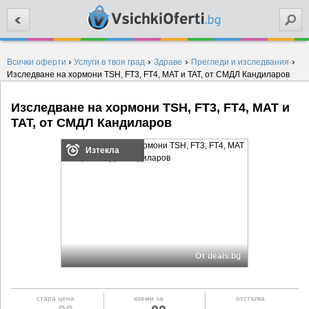
Търси
›
›
›
›
Всички оферти
Услуги в твоя град
Здраве
Прегледи и изследвания
Изследване на хормони TSH, FT3, FT4, MAT и TAT, от СМДЛ Кандиларов
Изследване на хормони TSH, FT3, FT4, MAT и
TAT, от СМДЛ Кандиларов
Изтекла
От deals.bg
стара цена
вземи за
отстъпка