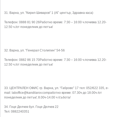
31. Варна, ул. "Кирил Шиваров" 1 (АГ център, Здравна каса)
Телефон: 0888 81 90 26Работно време: 7:30 – 16:00 ч.почивка 12.20-
12.50 ч./от понеделник до петък/
32. Варна, ул. ”Генерал Столипин” 54-56
Телефон: 0882 86 15 70Работно време: 7:30 – 16:00 ч.почивка 12.20-
12.50 ч./от понеделник до петък/
33. ЦЕНТРАЛЕН ОФИС гр. Варна, ул. “Габрово” 17 тел: 052/622 335, e-
mail:
laboffice@kandilarov.com
работно време: 07.30ч до 18.00ч /от
понеделник до петък/; 8.00ч-14.00 ч /събота/
34. Гоце Делчев бул. Гоце Делчев 22
Тел: 0882240351