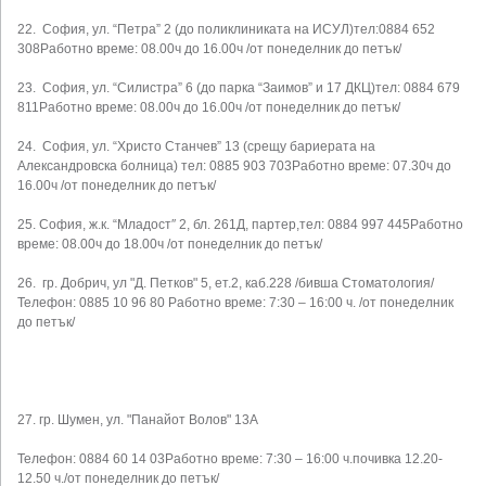
22. София, ул. “Петра” 2 (до поликлиниката на ИСУЛ)тел:0884 652
308Работно време: 08.00ч до 16.00ч /от понеделник до петък/
23. София, ул. “Силистра” 6 (до парка “Заимов” и 17 ДКЦ)тел: 0884 679
811Работно време: 08.00ч до 16.00ч /от понеделник до петък/
24. София, ул. “Христо Станчев” 13 (срещу бариерата на
Александровска болница) тел: 0885 903 703Работно време: 07.30ч до
16.00ч /от понеделник до петък/
25. София, ж.к. “Младост″ 2, бл. 261Д, партер,тел: 0884 997 445Работно
време: 08.00ч до 18.00ч /от понеделник до петък/
26. гр. Добрич, ул "Д. Петков" 5, ет.2, каб.228 /бивша Стоматология/
Телефон: 0885 10 96 80 Работно време: 7:30 – 16:00 ч. /от понеделник
до петък/
27. гр. Шумен, ул. "Панайот Волов" 13А
Телефон: 0884 60 14 03Работно време: 7:30 – 16:00 ч.почивка 12.20-
12.50 ч./от понеделник до петък/