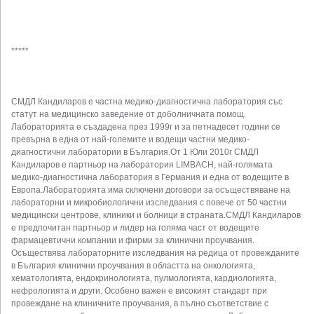
*****
СМДЛ Кандиларов е частна медико-диагностична лаборатория със
статут на медицинско заведение от доболничната помощ.
Лабораторията е създадена през 1999г и за петнадесет години се
превърна в една от най-големите и водещи частни медико-
диагностични лаборатории в България.От 1 Юли 2010г СМДЛ
Кандиларов е партньор на лаборатория LIMBACH, най-голямата
медико-диагностична лаборатория в Германия и една от водещите в
Европа.Лабораторията има сключени договори за осъществяване на
лабораторни и микробиологични изследвания с повече от 50 частни
медицински центрове, клиники и болници в страната.СМДЛ Кандиларов
е предпочитан партньор и лидер на голяма част от водещите
фармацевтични компании и фирми за клинични проучвания.
Осъществява лабораторните изследвания на редица от провежданите
в България клинични проучвания в областта на онкологията,
хематологията, ендокринологията, пулмологията, кардиологията,
нефрологията и други. Особено важен е високият стандарт при
провеждане на клиничните проучвания, в пълно съответствие с