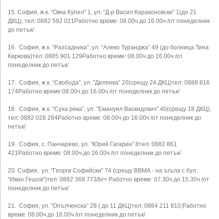
15. София, ж.к. “Овча Купел″ 1, ул. “Д-р Васил Караконовски” 1(до 21
ДКЦ), тел: 0882 592 021Работно време: 08.00ч до 16.00ч /от понеделник
до петък/
16. София, ж.к. “Разсадника”, ул. “Алеко Туранджа” 49 (до болница Тина
Киркова)тел: 0885 901 129Работно време: 08.00ч до 16.00ч /от
понеделник до петък/
17. София, ж.к. “Свобода”, ул. ”Дилянка” 20(срещу 24 ДКЦ)тел: 0888 816
174Работно време:08.00ч до 16.00ч /от понеделник до петък/
18. София, ж.к. “Суха река”, ул. "Емануил Васкидович" 40(срещу 18 ДКЦ),
тел: 0882 028 284Работно време: 08.00ч до 16.00ч /от понеделник до
петък/
19. София, с. Панчарево, ул. "Юрий Гагарин" 8тел: 0882 861
421Работно време: 08.00ч до 16.00ч /от понеделник до петък/
20. София, ул. "Георги Софийски" 74 (срещу ВВМА - на ъгъла с бул.
"Иван Гешов")тел: 0882 368 773/br> Работно време: 07.30ч до 15.30ч /от
понеделник до петък/
21. София, ул. “Опълченска” 28 ( до 11 ДКЦ)тел: 0884 211 810;Работно
време: 08.00ч до 16.00ч /от понеделник до петък/