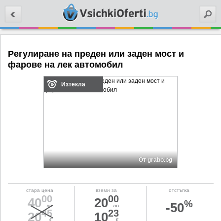
Търси
Регулиране на преден или заден мост и
фарове на лек автомобил
Изтекла
От grabo.bg
стара цена
вземи за
отстъпка
00
00
40
20
%
-50
лв
лв
45
23
20
10
€
€