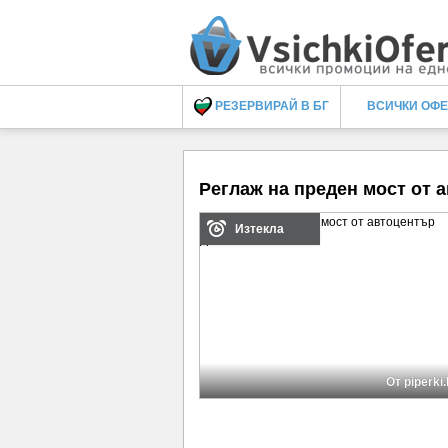
РЕЗЕРВИРАЙ В БГ
ВСИЧКИ ОФ
Реглаж на преден мост от 
Изтекла
От piperki