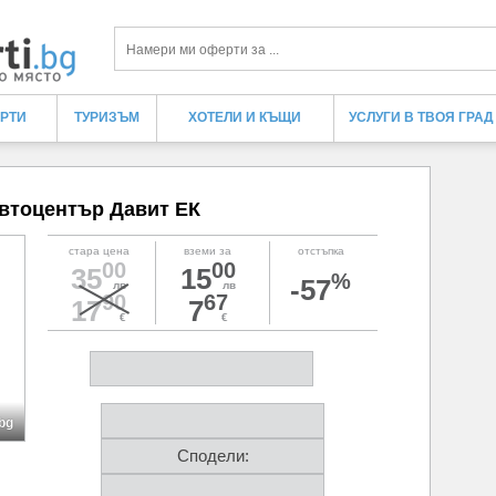
Търси
ЕРТИ
ТУРИЗЪМ
ХОТЕЛИ И КЪЩИ
УСЛУГИ В ТВОЯ ГРАД
автоцентър Давит ЕК
стара цена
вземи за
отстъпка
00
00
35
15
%
-57
лв
лв
90
67
17
7
€
€
.bg
Сподели: