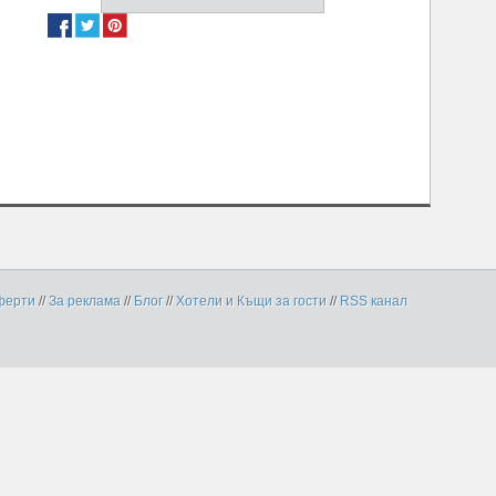
ферти
//
За реклама
//
Блог
//
Хотели и Къщи за гости
//
RSS канал