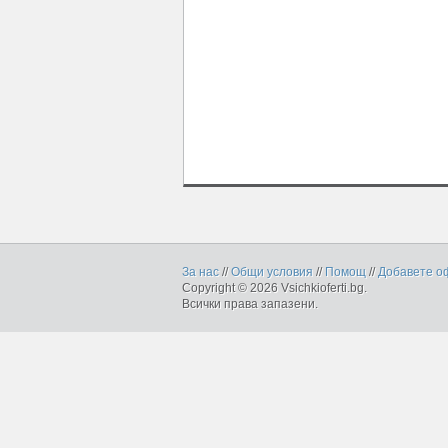
За нас
//
Общи условия
//
Помощ
//
Добавете о
Copyright © 2026 Vsichkioferti.bg.
Всички права запазени.