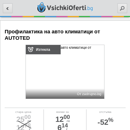
Търси
Профилактика на авто климатици от
AUTOTED
Изтекла
От zadrujno.bg
стара цена
вземи за
отстъпка
00
00
25
12
%
-52
лв
лв
78
14
12
6
€
€