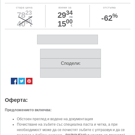
стара цена
вземи за
отстъпка
23
34
78
29
%
-62
лв
лв
00
00
40
15
€
€
Сподели:
Оферта:
Предложението включва:
Обстоен преглед и водене на документация
Почистване на зъбите със специална паста и четка, а при
необходимост може да се почистят зъбите с ултразвук и да се