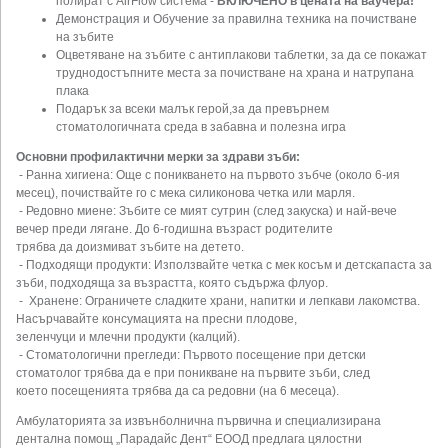
полират с AirFlow система -
ВКЛЮЧЕНО в цената на ваучера!
Демонстрация и Обучение за правилна техника на почистване
на зъбите
Оцветяване на зъбите с антиплакови таблетки, за да се покажат
труднодостъпните места за почистване на храна и натрупана
плака
Подарък за всеки малък герой,за да превърнем
стоматологичната среда в забавна и полезна игра
Основни профилактични мерки за здрави зъби:
- Ранна хигиена: Още с поникването на първото зъбче (около 6-ия
месец), почиствайте го с мека силиконова четка или марля.
- Редовно миене: Зъбите се мият сутрин (след закуска) и най-вече
вечер преди лягане. До 6-годишна възраст родителите
трябва да доизмиват зъбите на детето.
- Подходящи продукти: Използвайте четка с мек косъм и детскапаста за
зъби, подходяща за възрастта, която съдържа флуор.
- Хранене: Ограничете сладките храни, напитки и лепкави лакомства.
Насърчавайте консумацията на пресни плодове,
зеленчуци и млечни продукти (калций).
- Стоматологични прегледи: Първото посещение при детски
стоматолог трябва да е при поникване на първите зъби, след
което посещенията трябва да са редовни (на 6 месеца).
Амбулаторията за извънболнична първична и специализирана
дентална помощ „Парадайс Дент“ ЕООД предлага цялостни