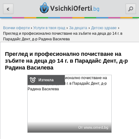
Търси
›
›
›
›
Всички оферти
Услуги в твоя град
За децата
Детско здраве
Преглед и професионално почистване на зъбите на деца до 14 г. в
Парадайс Дент, д-р Радина Василева
Преглед и професионално почистване на
зъбите на деца до 14 г. в Парадайс Дент, д-р
Радина Василева
Изтекла
От www.omed.bg