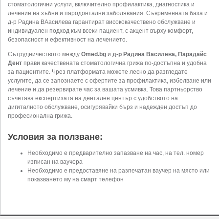
стоматологични услуги, включително профилактика, диагностика и
лечение на зъбни и пародонтални заболявания. Съвременната база и
д-р Радина ВАасилева гарантират висококачествено обслужване и
индивидуален подход към всеки пациент, с акцент върху комфорт,
безопасност и ефективност на лечението.
Сътрудничеството между
Omed.bg
и
д-р Радина Василева, Парадайс
Дент
прави качествената стоматологична грижа по-достъпна и удобна
за пациентите. Чрез платформата можете лесно да разгледате
услугите, да се запознаете с офертите за профилактика, избелване или
лечение и да резервирате час за вашата усмивка. Това партньорство
съчетава експертизата на дентален център с удобството на
дигиталното обслужване, осигурявайки бърз и надежден достъп до
професионална грижа.
Условия за ползване:
Необходимо е предварително запазване на час, на тел. номер
изписан на ваучера
Необходимо е предоставяне на разпечатан ваучер на място или
показването му на смарт телефон