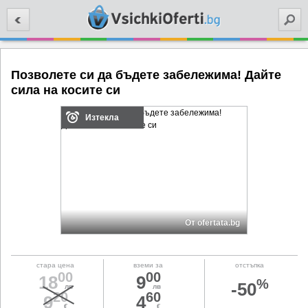
Търси
Позволете си да бъдете забележима! Дайте
сила на косите си
Изтекла
От ofertata.bg
стара цена
вземи за
отстъпка
00
00
18
9
%
-50
лв
лв
20
60
9
4
€
€