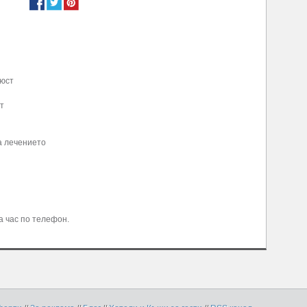
люст
т
а лечението
 час по телефон.