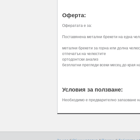
Оферта:
Офератата е за:
Поставянена метални брекети на една че
метални брекети за горна или долна челюс
отпечатък на челюстите
ортодонтски анализ
безплатни прегледи всеки месец до края н
Условия за ползване:
Необходимо е предварително запазване на