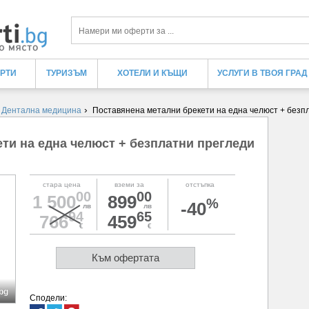
Търси
ЕРТИ
ТУРИЗЪМ
ХОТЕЛИ И КЪЩИ
УСЛУГИ В ТВОЯ ГРАД
›
›
Дентална медицина
Поставянена метални брекети на една челюст + безпл
ти на една челюст + безплатни прегледи
стара цена
вземи за
отстъпка
00
00
1 500
899
%
-40
лв
лв
94
65
766
459
€
€
Към офертата
bg
Сподели: