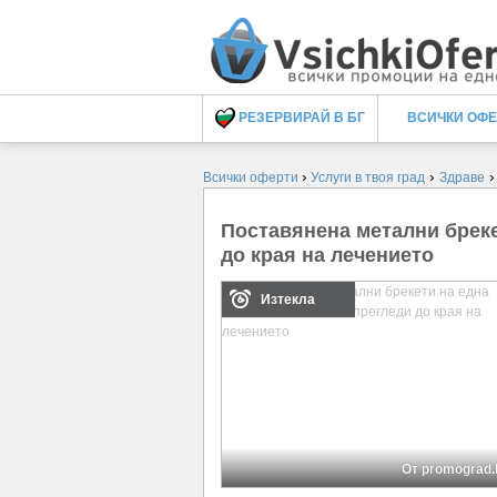
РЕЗЕРВИРАЙ В БГ
ВСИЧКИ ОФ
›
›
Всички оферти
Услуги в твоя град
Здраве
Поставянена метални бреке
до края на лечението
Изтекла
От promograd.