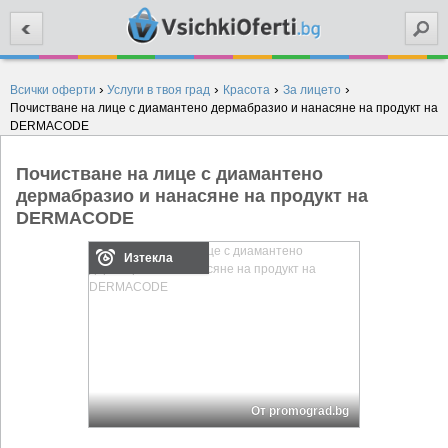
Търси
›
›
›
›
Всички оферти
Услуги в твоя град
Красота
За лицето
Почистване на лице с диамантено дермабразио и нанасяне на продукт на
DERMACODE
Почистване на лице с диамантено
дермабразио и нанасяне на продукт на
DERMACODE
Изтекла
От promograd.bg