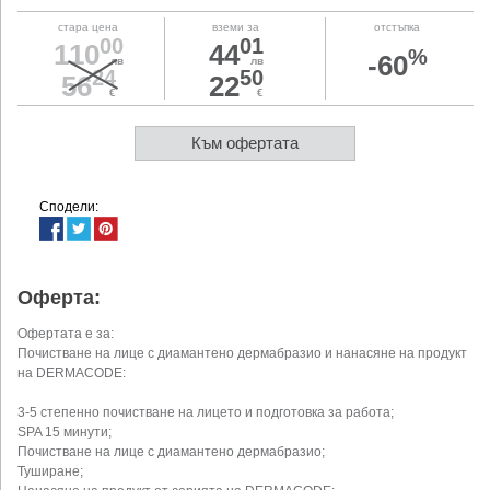
стара цена
вземи за
отстъпка
00
01
110
44
%
-60
лв
лв
24
50
56
22
€
€
Към офертата
Сподели:
Оферта:
Офертата е за:
Почистване на лице с диамантено дермабразио и нанасяне на продукт
на DERMACODE:
3-5 степенно почистване на лицето и подготовка за работа;
SPA 15 минути;
Почистване на лице с диамантено дермабразио;
Туширане;