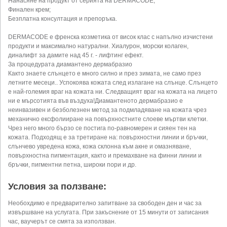
Нанасяне на продукт от серията на DERMACODE;
Финален крем;
Безплатна консултация и препоръка.
DERMACODE е френска козметика от висок клас с напълно изчистени
продукти и максимално натурални. Хиалурон, морски колаген,
диналифт за дамите над 45 г. - лифтинг ефект.
За процедурата диамантено дермабразио
Както знаете слънцето е много силно и през зимата, не само през
летните месеци.. Успокоява кожата след излагане на слънце. Слънцето
е най-големия враг на кожата ни. Следващият враг на кожата на лицето
ни е мърсотията във въздуха!Диамантеното дермабразио е
неинвазивен и безболезнен метод за подмладяване на кожата чрез
механично ексфолииране на повърхностните слоеве мъртви клетки.
Чрез него много бързо се постига по-равномерен и сияен тен на
кожата. Подходящ е за третиране на: повърхностни линии и бръчки,
слънчево увредена кожа, кожа склонна към акне и омазняване,
повърхностна пигментация, както и премахване на финни линии и
бръчки, пигментни петна, широки пори и др.
Условия за ползване:
Необохдимо е предварително запитване за свободен ден и час за
извършване на услугата. При закъснение от 15 минути от записания
час, ваучерът се смята за използван.