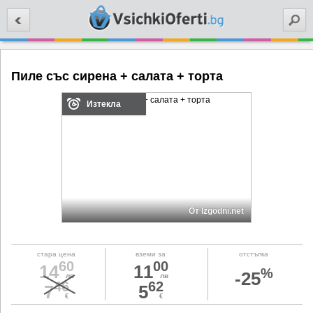
Търси
Пиле със сирена + салата + торта
Изтекла
От Izgodni.net
стара цена
вземи за
отстъпка
60
00
14
11
%
-25
лв
лв
46
62
7
5
€
€