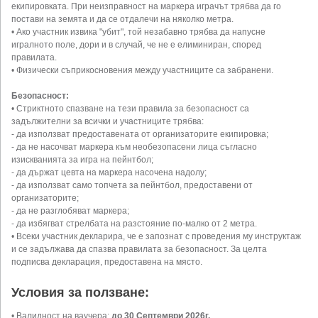
екипировката. При неизправност на маркера играчът трябва да го
постави на земята и да се отдалечи на няколко метра.
• Ако участник извика "убит", той незабавно трябва да напусне
игралното поле, дори и в случай, че не е елиминиран, според
правилата.
• Физически съприкосновения между участниците са забранени.
Безопасност:
• Стриктното спазване на тези правила за безопасност са
задължителни за всички и участниците трябва:
- да използват предоставената от организаторите екипировка;
- да не насочват маркера към необезопасени лица съгласно
изискванията за игра на пейнтбол;
- да държат цевта на маркера насочена надолу;
- да използват само топчета за пейнтбол, предоставени от
организаторите;
- да не разглобяват маркера;
- да избягват стрелбата на разстояние по-малко от 2 метра.
• Всеки участник декларира, че е запознат с проведения му инструктаж
и се задължава да спазва правилата за безопасност. За целта
подписва декларация, предоставена на място.
Условия за ползване:
• Валидност на ваучера:
до 30 Септември 2026г.