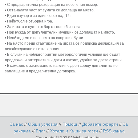
• С предварителна резервация на посочения номер.
• Останалата част от сумата се доплаща на място.
• Един ваучер е за един човек над 12 г.
• Пейнтбол е отборна игра.
• За играта е нужен отбор от поне 6 човека.
• При нужда от допълнителни муниции се доплащат на място.
• Необходимо е носенето на спортни обувки.
• На място преди стартиране на играта се подписва декларация за
освобождаване от отговорност.
• В случай на неблагоприятни метеорологични условия ще бъдат
предложени алтернативни дати и часове, удобни за двете страни.
• Възможно е заснемането на клип с дрон срещу допълнително
заплащане и предварителна договорка.
За нас
//
Общи условия
//
Помощ
//
Добавете оферти
//
За
реклама
//
Блог
//
Хотели и Къщи за гости
//
RSS канал
Copyright © 2026 Vsichkioferti.bg.