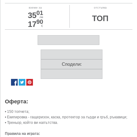
вземи за
отстъпка
01
35
ТОП
лв
90
17
€
Сподели:
Оферта:
• 150 топчета;
• Екипировка - гащеризон, каска, протектор за гърди и гръб, ръкавици;
• Треньор, който ви напътства.
Правила на играта: