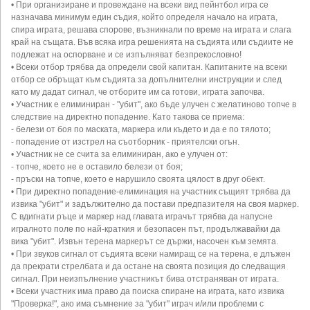
• При организиране и провеждане на всеки вид пейнтбол игра се
назначава минимум един съдия, който определя начало на играта,
спира играта, решава спорове, възникнали по време на играта и слага
край на същата. Във всяка игра решенията на съдията или съдиите не
подлежат на оспорване и се изпълняват безпрекословно!
• Всеки отбор трябва да определи свой капитан. Капитаните на всеки
отбор се обръщат към съдията за допълнителни инструкции и след
като му дадат сигнал, че отборите им са готови, играта започва.
• Участник е елиминиран - "убит", ако бъде улучен с желатиново топче в
следствие на директно попадение. Като такова се приема:
- белези от боя по маската, маркера или където и да е по тялото;
- попадение от изстрел на съотборник - приятелски огън.
• Участник не се счита за елиминиран, ако е улучен от:
- топче, което не е оставило белези от боя;
- пръски на топче, което е нарушило своята цялост в друг обект.
• При директно попадение-елиминация на участник същият трябва да
извика "убит" и задължително да постави предпазителя на своя маркер.
С вдигнати ръце и маркер над главата играчът трябва да напусне
игралното поле по най-краткия и безопасен път, продължавайки да
вика "убит". Извън терена маркерът се държи, насочен към земята.
• При звуков сигнал от съдията всеки намиращ се на терена, е длъжен
да прекрати стрелбата и да остане на своята позиция до следващия
сигнал. При неизпълнение участникът бива отстраняван от играта.
• Всеки участник има право да поиска спиране на играта, като извика
"Проверка!", ако има съмнение за "убит" играч и/или проблеми с