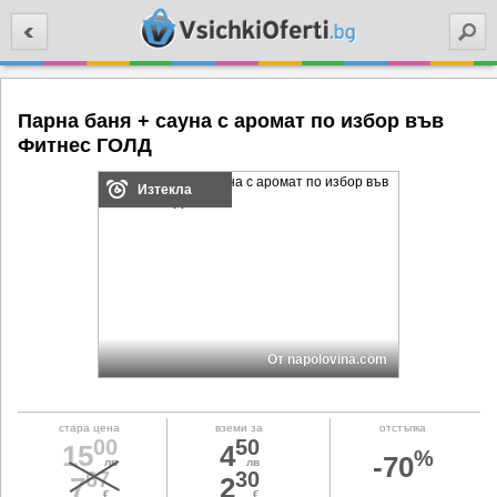
Търси
Парна баня + сауна с аромат по избор във
Фитнес ГОЛД
Изтекла
От napolovina.com
стара цена
вземи за
отстъпка
00
50
15
4
%
-70
лв
лв
67
30
7
2
€
€