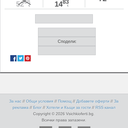
66
83
52
14
€
€
Сподели:
За нас
//
Общи условия
//
Помощ
//
Добавете оферти
//
За
реклама
//
Блог
//
Хотели и Къщи за гости
//
RSS канал
Copyright © 2026 Vsichkioferti.bg.
Всички права запазени.