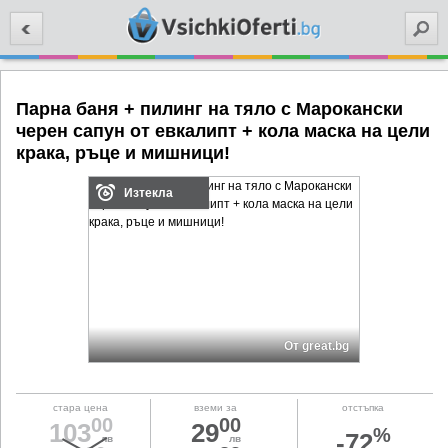
Търси
Парна баня + пилинг на тяло с Марокански
черен сапун от евкалипт + кола маска на цели
крака, ръце и мишници!
Изтекла
От great.bg
стара цена
вземи за
отстъпка
00
00
103
29
%
-72
лв
лв