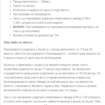
Продължителност – 10мин.;
Пилот на балон;
Излитане и кацане на едно и също място;
Застраховка на пасажерите;
Часът на панорамно издигане обикновено е между 6:30 и
7:30ч. сутринта в събота или неделя;
ВАЖНО:
При неявяване на направена резервация ваучерът се
счита за използван!
Всички условия на grupovo.bg
ТУК
Още инфо за обекта:
Панорамното издигане с балон е с продължителност от 7-8 до 10
минути. Мястото на издигане е Панаирището – поляна сред скалите на
5 минути пеша от центъра на Белоградчик.
Балонът е фиксиран с въжета за близкостоящите скали, което
позволява издигането му до 77 метра над земята. За сравнение
стандартните привързани издигания са на височина от 20-30 метра. От
тази височина пред очите ви се открива великолепна гледка към
Белоградчишките скали. Вижда се най-високата част на крепостта
Калето, Ученичката, Мечката, Адам и Ева, Червената стена и целияи
великолепен пейзаж на юг, както и малка част от града.
Часът на панорамно издигане обикновено е между 6:30 и 7:30 сутринта
в събота или неделя, а в есенно-зимните месеци и малко по-късно. При