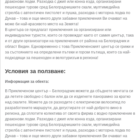
драконови лодки. Разходка с джип или конна езда, организирани
пешеходни турове сред Белоградчишките скали, мултимедийна
стрелба с автентичен пистолет и пушка, разходка с моторна лодка по
Дунав – това и още много други забавни приключения Ви очакват на
може би най-красивото място на Земята!
В центъра се предлагат приключения за организирани или
индивидуални туристи, които се провеждат както от самия център, така
и от други организатори на приключения от района на Белоградчик и
област Видин. Едновременно с това Приключенският център се грижи и
за състоянието на определени пътеки и горски пътища, които са най-
подходящи за пешеходен и велотуризъм в региона!
Условия за ползване:
Информация за обекта:
В Приключенски център – Белоградчик можете да сбъднете мечтата си
да летите свободно с балон или да се издигнете панорамно за кратко
над скалите. Можете да се разходите с електрически велосипед по
разработените маршрути, да дегустирате от най-доброто вино в
региона, да сплотите колектива от своята фирма с водно приключение в
драконови лодки. Разходка с джип или конна езда, организирани
пешеходни турове сред Белоградчишките скали, мултимедийна
стрелба с автентичен пистолет и пушка, разходка с моторна лодка по
Дунав – това и още много други забавни приключения Ви очакват на