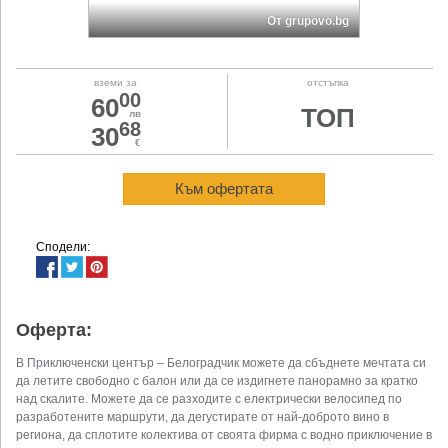
От grupovo.bg
вземи за
отстъпка
00
60
ТОП
лв
68
30
€
Към офертата
Сподели:
Оферта:
В Приключенски център – Белоградчик можете да сбъднете мечтата си
да летите свободно с балон или да се издигнете панорамно за кратко
над скалите. Можете да се разходите с електрически велосипед по
разработените маршрути, да дегустирате от най-доброто вино в
региона, да сплотите колектива от своята фирма с водно приключение в