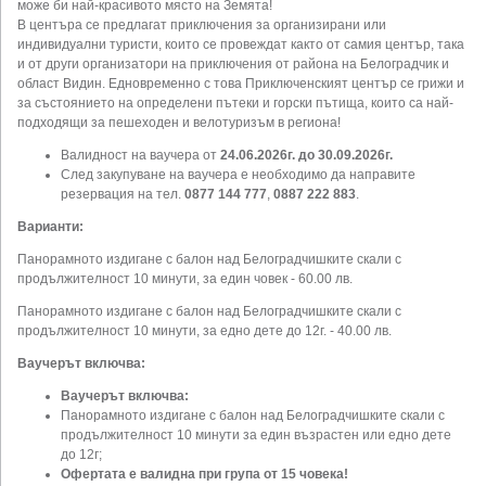
може би най-красивото място на Земята!
В центъра се предлагат приключения за организирани или
индивидуални туристи, които се провеждат както от самия център, така
и от други организатори на приключения от района на Белоградчик и
област Видин. Едновременно с това Приключенският център се грижи и
за състоянието на определени пътеки и горски пътища, които са най-
подходящи за пешеходен и велотуризъм в региона!
Валидност на ваучера от
24.06.2026г. до 30.09.2026г.
След закупуване на ваучера е необходимо да направите
резервация на тел.
0877 144 777
,
0887 222 883
.
Варианти:
Панорамното издигане с балон над Белоградчишките скали с
продължителност 10 минути, за един човек - 60.00 лв.
Панорамното издигане с балон над Белоградчишките скали с
продължителност 10 минути, за едно дете до 12г. - 40.00 лв.
Ваучерът включва:
Ваучерът включва:
Панорамното издигане с балон над Белоградчишките скали с
продължителност 10 минути за един възрастен или едно дете
до 12г;
Офертата е валидна при група от 15 човека!