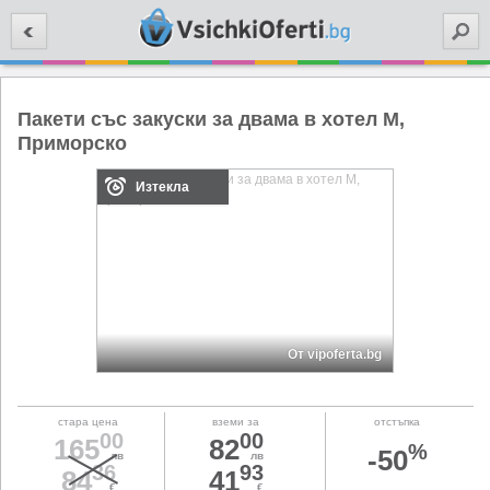
Търси
Пакети със закуски за двама в хотел М,
Приморско
Изтекла
От vipoferta.bg
стара цена
вземи за
отстъпка
00
00
165
82
%
-50
лв
лв
36
93
84
41
€
€