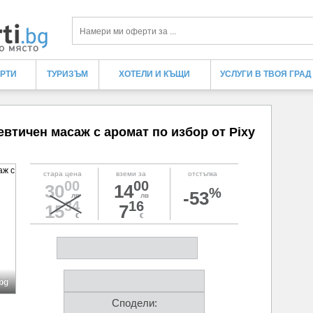
Търси
ЕРТИ
ТУРИЗЪМ
ХОТЕЛИ И КЪЩИ
УСЛУГИ В ТВОЯ ГРАД
евтичен масаж с аромат по избор от Pixy
стара цена
вземи за
отстъпка
00
00
30
14
%
-53
лв
лв
34
16
15
7
€
€
.bg
Сподели: