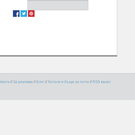
ферти
//
За реклама
//
Блог
//
Хотели и Къщи за гости
//
RSS канал