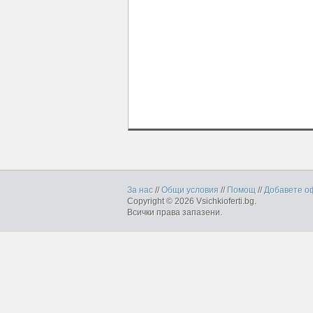
За нас
//
Общи условия
//
Помощ
//
Добавете о
Copyright © 2026 Vsichkioferti.bg.
Всички права запазени.