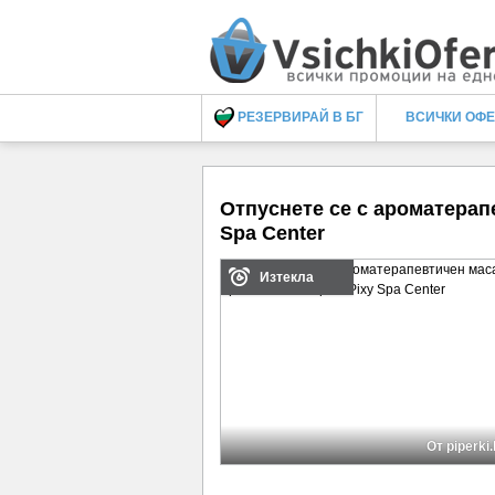
РЕЗЕРВИРАЙ В БГ
ВСИЧКИ ОФ
Отпуснете се с ароматерап
Spa Center
Изтекла
От piperki