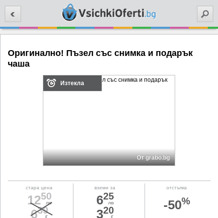
Търси
Оригинално! Пъзел със снимка и подарък
чаша
Изтекла
От grabo.bg
стара цена
вземи за
отстъпка
50
25
12
6
%
-50
лв
лв
39
20
6
3
€
€