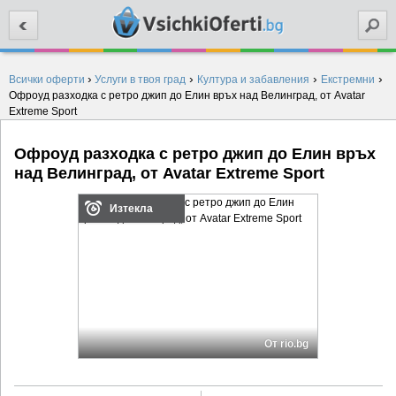
Търси
›
›
›
›
Всички оферти
Услуги в твоя град
Култура и забавления
Екстремни
Офроуд разходка с ретро джип до Елин връх над Велинград, от Avatar
Extreme Sport
Офроуд разходка с ретро джип до Елин връх
над Велинград, от Avatar Extreme Sport
Изтекла
От rio.bg