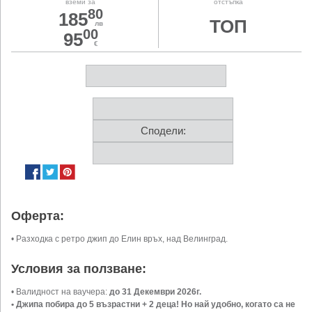
вземи за
отстъпка
80
185
ТОП
лв
00
95
€
Сподели:
Оферта:
• Разходка с ретро джип до Елин връх, над Велинград.
Условия за ползване:
• Валидност на ваучера:
до 31 Декември 2026г.
• Джипа побира до 5 възрастни + 2 деца! Но най удобно, когато са не