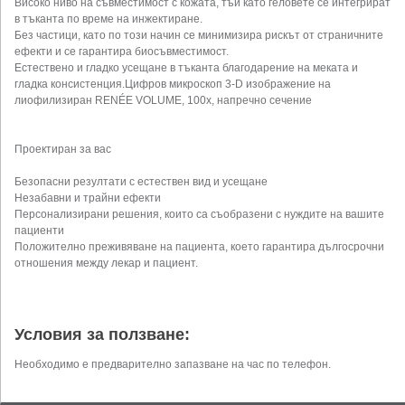
Високо ниво на съвместимост с кожата, тъй като геловете се интегрират
в тъканта по време на инжектиране.
Без частици, като по този начин се минимизира рискът от страничните
ефекти и се гарантира биосъвместимост.
Естествено и гладко усещане в тъканта благодарение на меката и
гладка консистенция.Цифров микроскоп 3-D изображение на
лиофилизиран RENÉE VOLUME, 100x, напречно сечение
Проектиран за вас
Безопасни резултати с естествен вид и усещане
Незабавни и трайни ефекти
Персонализирани решения, които са съобразени с нуждите на вашите
пациенти
Положително преживяване на пациента, което гарантира дългосрочни
отношения между лекар и пациент.
Условия за ползване:
Необходимо е предварително запазване на час по телефон.