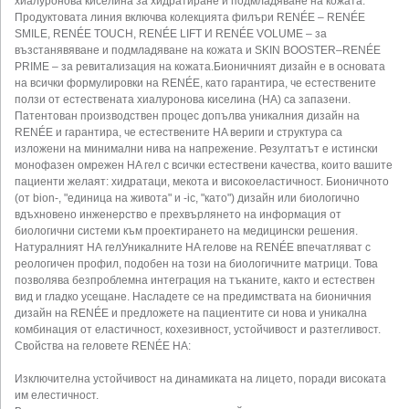
хиалуронова киселина за хидратиране и подмладяване на кожата.
Продуктовата линия включва колекцията филъри RENÉE – RENÉE
SMILE, RENÉE TOUCH, RENÉE LIFT И RENÉE VOLUME – за
възстанявяване и подмладяване на кожата и SKIN BOOSTER–RENÉE
PRIME – за ревитализация на кожата.Бионичният дизайн е в основата
на всички формулировки на RENÉE, като гарантира, че естествените
ползи от естествената хиалуронова киселина (HA) са запазени.
Патентован производствен процес допълва уникалния дизайн на
RENÉE и гарантира, че естествените HA вериги и структура са
изложени на минимални нива на напрежение. Резултатът е истински
монофазен омрежен HA гел с всички естествени качества, които вашите
пациенти желаят: хидратаци, мекота и високоеластичност. Бионичното
(от bion-, "единица на живота" и -ic, "като") дизайн или биологично
вдъхновено инженерство е прехвърлянето на информация от
биологични системи към проектирането на медицински решения.
Натуралният НА гелУникалните HA гелове на RENÉE впечатляват с
реологичен профил, подобен на този на биологичните матрици. Това
позволява безпроблемна интеграция на тъканите, както и естествен
вид и гладко усещане. Насладете се на предимствата на бионичния
дизайн на RENÉE и предложете на пациентите си нова и уникална
комбинация от еластичност, кохезивност, устойчивост и разтегливост.
Свойства на геловете RENÉE HA:
Изключителна устойчивост на динамиката на лицето, поради високата
им елестичност.