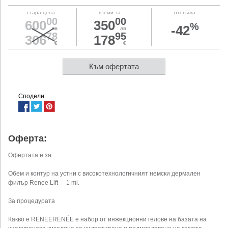
стара цена
вземи за
отстъпка
00
00
600
350
%
-42
лв
лв
78
95
306
178
€
€
Към офертата
Сподели:
Оферта:
Офертата е за:
Обем и контур на устни с високотехнологичният немски дермален
филър Renee Lift - 1 ml.
За процедурата
Какво е RENEERENÉE е набор от инжекционни гелове на базата на