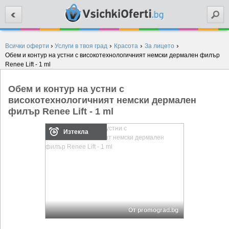
Търси
›
›
›
›
Всички оферти
Услуги в твоя град
Красота
За лицето
Обем и контур на устни с високотехнологичният немски дермален филър
Renee Lift - 1 ml
Обем и контур на устни с
високотехнологичният немски дермален
филър Renee Lift - 1 ml
Изтекла
От promograd.bg