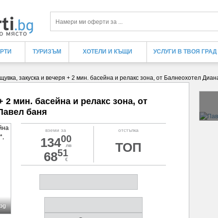
Търси
ЕРТИ
ТУРИЗЪМ
ХОТЕЛИ И КЪЩИ
УСЛУГИ В ТВОЯ ГРАД
щувка, закуска и вечеря + 2 мин. басейна и релакс зона, от Балнеохотел Диан
 2 мин. басейна и релакс зона, от
Павел баня
вземи за
отстъпка
00
134
ТОП
лв
51
68
€
.bg