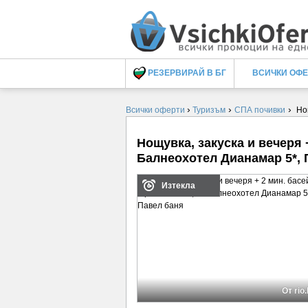
РЕЗЕРВИРАЙ В БГ
ВСИЧКИ ОФ
›
›
›
Всички оферти
Туризъм
СПА почивки
Но
Нощувка, закуска и вечеря +
Балнеохотел Дианамар 5*, 
Изтекла
От rio