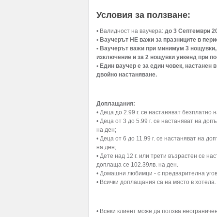
Условия за ползване:
• Валидност на ваучера:
до 3 Септември 20
• Ваучерът НЕ важи за празниците в пери
• Ваучерът важи при минимум 3 нощувки, 
изключение и за 2 нощувки уикенд при по
• Един ваучер е за един човек, настанен 
двойно настаняване.
Доплащания:
• Деца до 2.99 г. се настаняват безплатно
• Деца от 3 до 5.99 г. се настаняват на до
на ден;
• Деца от 6 до 11.99 г. се настаняват на д
на ден;
• Дете над 12 г. или трети възрастен се н
доплаща се 102.39лв. на ден.
• Домашни любимци - с предварителна угов
• Всички доплащания са на място в хотела.
• Всеки клиент може да ползва неограниче