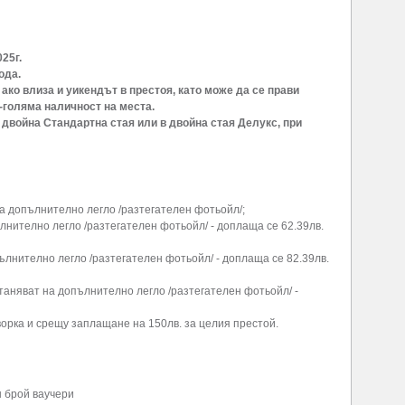
25г.
ода.
ако влиза и уикендът в престоя, като може да се прави
-голяма наличност на места.
в двойна Стандартна стая или в двойна стая Делукс, при
 на допълнително легло /разтегателен фотьойл/;
пълнително легло /разтегателен фотьойл/ - доплаща се 62.39лв.
опълнително легло /разтегателен фотьойл/ - доплаща се 82.39лв.
астаняват на допълнително легло /разтегателен фотьойл/ -
орка и срещу заплащане на 150лв. за целия престой.
н брой ваучери