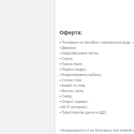
Оферта:
• Ползване на басейни с минерална вода -
• Джакузи;
• Хидромасажни легла;
• Сауна;
• Парна баня;
• Ледено ведро;
• Инфрачервена кабина;
• Солна стая;
• Кнайп пътека;
• Фитнес зала;
• Сейф;
• Открит паркинг;
• Wi-Fi интернет;
• Туристически данък и ДДС.
• Изхранването е на блок маса при повече о