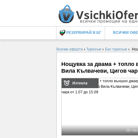
РЕЗЕРВИРАЙ В БГ
ВСИЧКИ ОФ
›
›
›
Всички оферти
Туризъм
Еко туризъм
Нощ
Нощувка за двама + топло 
Вила Кълвачеви, Цигов чарк
Изтекла
От rio