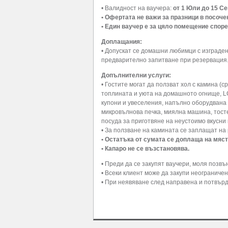
• Валидност на ваучера:
от 1 Юли до 15 Се
• Офертата не важи за празници в посоче
• Един ваучер е за цяло помещение споре
Доплащания:
• Допускат се домашни любимци с изграден
предварително запитване при резервация
Допълнителни услуги:
• Гостите могат да ползват хол с камина (
топлината и уюта на домашното огнище, LC
купони и увеселения, напълно оборудвана м
микровълнова печка, миялна машина, тосте
посуда за приготвяне на неустоимо вкусни 
• За ползване на камината се заплащат на
• Остатъка от сумата се доплаща на мяст
• Капаро не се възстановява.
• Преди да се закупят ваучери, моля позв
• Всеки клиент може да закупи неограничен
• При неявяване след направена и потвърд