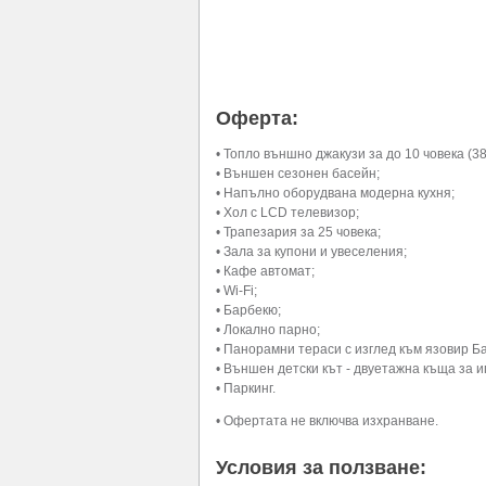
Оферта:
• Топло външно джакузи за до 10 човека (38 
• Външен сезонен басейн;
• Напълно оборудвана модерна кухня;
• Хол с LCD телевизор;
• Трапезария за 25 човека;
• Зала за купони и увеселения;
• Кафе автомат;
• Wi-Fi;
• Барбекю;
• Локално парно;
• Панорамни тераси с изглед към язовир Ба
• Външен детски кът - двуетажна къща за иг
• Паркинг.
• Офертата не включва изхранване.
Условия за ползване: