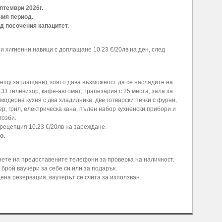
птември 2026г.
ния период.
д посочения капацитет.
и хигиенни навици с доплащане 10.23 €/20лв на ден, след
.
срещу заплащане), която дава възможност да се насладите на
D телевизор, кафе-автомат, трапезария с 25 места, зала за
одерна кухня с два хладилника, две готварски печки с фурни,
р, грил, електрическа кана, пълен набор кухненски прибори и
гозби.
 рецепция 10.23 €/20лв на зареждане.
о.
ънете на предоставените телефони за проверка на наличност.
 брой ваучери за себе си или за подарък.
ена резервация, ваучерът се счита за използван.