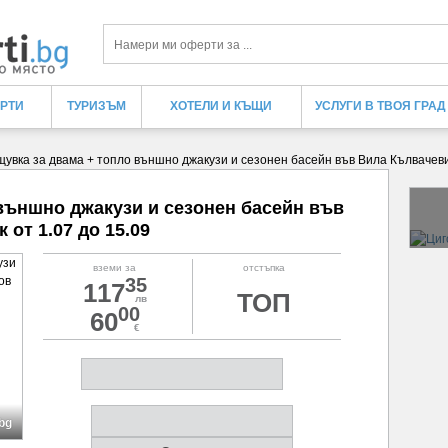
Търси
ЕРТИ
ТУРИЗЪМ
ХОТЕЛИ И КЪЩИ
УСЛУГИ В ТВОЯ ГРАД
увка за двама + топло външно джакузи и сезонен басейн във Вила Кълвачеви, 
външно джакузи и сезонен басейн във
 от 1.07 до 15.09
вземи за
отстъпка
35
117
ТОП
лв
00
60
€
.bg