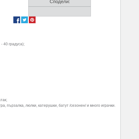
Сподели:
- 40 градуса);
так;
ра, пързалка, люлки, катерушки, батут /сезонен/ и много играчки.