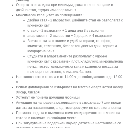
Офертата е валидна при минимум двама пълноплащащи в
двойна стая, студио или апартамент
Максимален капацитет на помещенията:
двойна стая - 2 възрастни. Двойните стаи не разполагат с
кухненски кът
студио - 2 възрастни + 1 деца или 3 възрастни
апартамент - 2 възрастни + 2 деца или 4 възрастни
Всички стаи са с големи и удобни тераси, телефон,
климатик, телевизия, безплатен достъп до интернет и
комфортна баня
Студиата и апартаментите разполагат с удобен
кухненски кът с керамичен плот, хладилник, микровълнова
печка, тостер, електрическа кана и кухненска посуда за
пълноценно готвене, климатик, балкон.
Настаняването в хотела е от 14:00 ч., освобождаването до 12:00
ч.
Всички доплащания се извършват на място в Апарт Хотел Хелоу
Хисар, Хисаря
Хотелът не приема домашни любимци
Анулация на направена резервация е възможна до 7 дни преди
датата за настаняване, след този срок суми не се възстановяват
Промяна на дата е възможна само след изричното съгласие на
хотела и наличие на свободни места
При закупуване на подаръчен ваучер датата на настаняване се