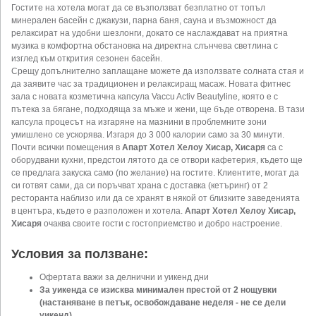
Гостите на хотела могат да се възползват безплатно от топъл
минерален басейн с джакузи, парна баня, сауна и възможност да
релаксират на удобни шезлонги, докато се наслаждават на приятна
музика в комфортна обстановка на директна слънчева светлина с
изглед към открития сезонен басейн.
Срещу допълнително заплащане можете да използвате солната стая и
да заявите час за традиционен и релаксиращ масаж. Новата фитнес
зала с новата козметична капсула Vaccu Activ Beautyline, която е с
пътека за бягане, подходяща за мъже и жени, ще бъде отворена. В тази
капсула процесът на изгаряне на мазнини в проблемните зони
умишлено се ускорява. Изгаря до 3 000 калории само за 30 минути.
Почти всички помещения в
Апарт Хотел Хелоу Хисар, Хисаря
са с
оборудвани кухни, предстои лятото да се отвори кафетерия, където ще
се предлага закуска само (по желание) на гостите. Клиентите, могат да
си готвят сами, да си поръчват храна с доставка (кетъринг) от 2
ресторанта наблизо или да се хранят в някой от близките заведенията
в центъра, където е разположен и хотела.
Апарт Хотел Хелоу Хисар,
Хисаря
очаква своите гости с гостоприемство и добро настроение.
Условия за ползване:
Офертата важи за делнични и уикенд дни
За уикенда се изисква минимален престой от 2 нощувки
(настаняване в петък, освобождаване неделя - не се дели
уикенд)