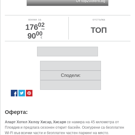
От top20oferti.bg
вземи за
отстъпка
02
176
ТОП
лв
00
90
€
Сподели:
Оферта:
Апарт Хотел Хелоу Хисар, Хисаря
се намира на 45 километра от
Пловдив и предлага сезонен открит басейн. Осигурени са безплатен
Wi-Fi във всички части и безплатен частен паркинг на място.