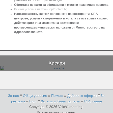
уточнява в срок от 5 работни дни
Офертата не важи за официални и местни празници в периода
Всички условия на www.top20oferti.bg
Настаняването, както и ползването на ресторанти, СПА
центрове, услуги и съоръжения в хотела се извършва спрямо
действащите към момента на настаняване
противоепидемични мерки, наложени от Министерството на
Здравеопазването.
Хисаря
За нас
//
Общи условия
//
Помощ
//
Добавете оферти
//
За
реклама
//
Блог
//
Хотели и Къщи за гости
//
RSS канал
Copyright © 2026 Vsichkioferti.bg.
Всички права запазени.