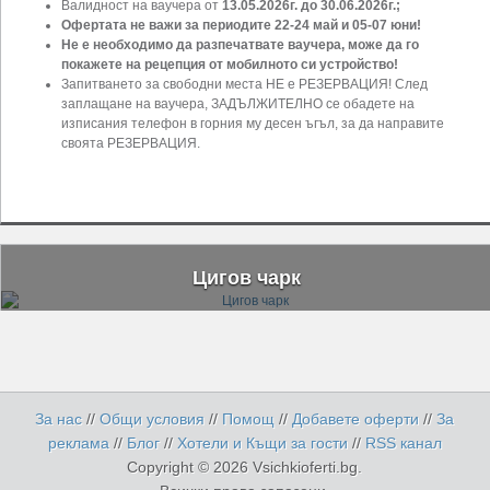
Валидност на ваучера от
13.05.2026г. до 30.06.2026г.;
Офертата не важи за периодите 22-24 май и 05-07 юни!
Не е необходимо да разпечатвате ваучера, може да го
покажете на рецепция от мобилното си устройство!
Запитването за свободни места НЕ е РЕЗЕРВАЦИЯ! След
заплащане на ваучера, ЗАДЪЛЖИТЕЛНО се обадете на
изписания телефон в горния му десен ъгъл, за да направите
своята РЕЗЕРВАЦИЯ.
Цигов чарк
За нас
//
Общи условия
//
Помощ
//
Добавете оферти
//
За
реклама
//
Блог
//
Хотели и Къщи за гости
//
RSS канал
Copyright © 2026 Vsichkioferti.bg.