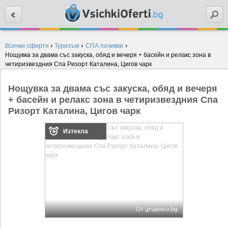
Търси
›
›
›
Всички оферти
Туризъм
СПА почивки
Нощувка за двама със закуска, обяд и вечеря + басейн и релакс зона в
четиризвездния Спа Ризорт Каталина, Цигов чарк
Нощувка за двама със закуска, обяд и вечеря
+ басейн и релакс зона в четиризвездния Спа
Ризорт Каталина, Цигов чарк
Изтекла
От grupovo.bg