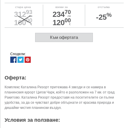
стара цена
вземи за
отстъпка
93
70
312
234
%
-25
лв
лв
00
00
160
120
€
€
Към офертата
Сподели:
Оферта:
Комплекс Каталина Ризорт притежава 4 звезди и се намира в
планинския курорт Цигов Чарк, който е разположен на 7 км. от град
Ракитово. Каталина Ризорт предоставя на посетителите си пълни
удобства, за да се чувстват добре обгърнати от красива природа и
дишайки чистия планински въздух.
Условия за ползване: