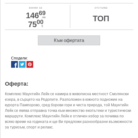
вземи за
отстъпка
69
146
ТОП
лв
00
75
€
Към офертата
Сподели:
Оферта:
Комплекс Маунтийн Лейк се намира в живописна местност Смолянски
езера, в сърцето на Родопите. Разположен в южното подножие на
курорта Пампорово, сред борови гори и чиста природа, той Маунтийн
Лейк се явява отправна точка към множество екопътеки и туристически
маршрути. Комплекс Маунтийн Лейк е отличен избор за почивка по
всяко време на годината и ще Ви предложи разнообразни възможности
за туризъм, спорт и релакс.