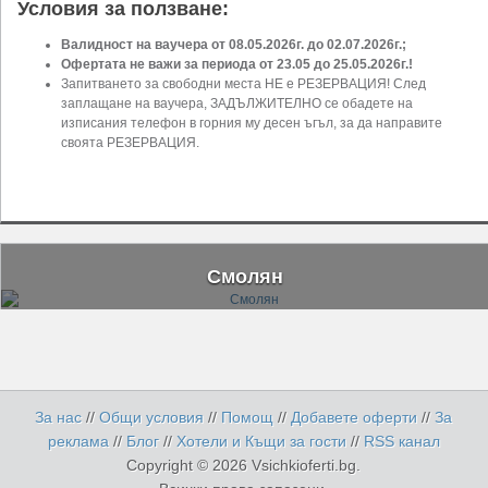
Условия за ползване:
Валидност на ваучера от 08.05.2026г. до 02.07.2026г.;
Офертата не важи за периода от 23.05 до 25.05.2026г.!
Запитването за свободни места НЕ е РЕЗЕРВАЦИЯ! След
заплащане на ваучера, ЗАДЪЛЖИТЕЛНО се обадете на
изписания телефон в горния му десен ъгъл, за да направите
своята РЕЗЕРВАЦИЯ.
Смолян
За нас
//
Общи условия
//
Помощ
//
Добавете оферти
//
За
реклама
//
Блог
//
Хотели и Къщи за гости
//
RSS канал
Copyright © 2026 Vsichkioferti.bg.