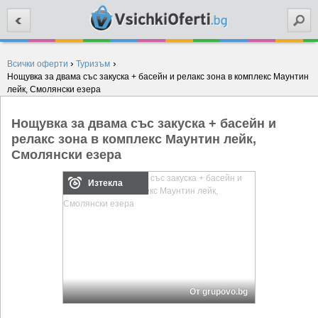
Търси
›
›
Всички оферти
Туризъм
Нощувка за двама със закуска + басейн и релакс зона в комплекс Маунтин
лейк, Смолянски езера
Нощувка за двама със закуска + басейн и
релакс зона в комплекс Маунтин лейк,
Смолянски езера
Изтекла
От grupovo.bg