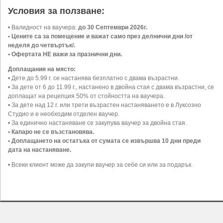
Условия за ползване:
• Валидност на ваучера:
до 30 Септември 2026г.
• Цените са за помещение и важат само през делнични дни /от
неделя до четвъртък/.
• Офертата НЕ важи за празнични дни.
Доплащания на място:
• Дете до 5.99 г. се настанява безплатно с двама възрастни.
• За дете от 6 до 11.99 г., настанено в двойна стая с двама възрастни, се
доплащат на рецепция 50% от стойността на ваучера.
• За дете над 12 г. или трети възрастен настаняването е в Луксозно
Студио и е необходим отделен ваучер.
• За единично настаняване се закупува ваучер за двойна стая.
• Капаро не се възстановява.
• Доплащането на остатъка от сумата се извършва 10 дни преди
дата на настаняване.
• Всеки клиент може да закупи ваучер за себе си или за подарък.