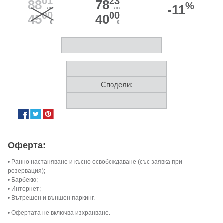
01
23
88
78
%
-11
лв
лв
00
00
45
40
€
€
Сподели:
Оферта:
• Ранно настаняване и късно освобождаване (със заявка при
резервация);
• Барбекю;
• Интернет;
• Вътрешен и външен паркинг.
• Офертата не включва изхранване.