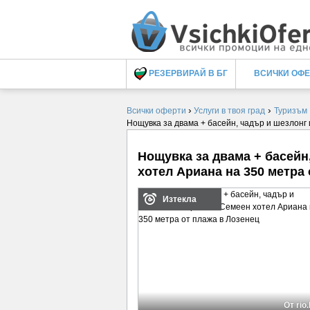
РЕЗЕРВИРАЙ В БГ
ВСИЧКИ ОФ
›
›
Всички оферти
Услуги в твоя град
Туризъм
Нощувка за двама + басейн, чадър и шезлонг 
Нощувка за двама + басейн
хотел Ариана на 350 метра
Изтекла
От rio