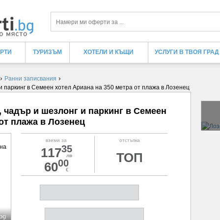
Търси
ЕРТИ
ТУРИЗЪМ
ХОТЕЛИ И КЪЩИ
УСЛУГИ В ТВОЯ ГРАД
›
›
Ранни записвания
и паркинг в Семеен хотел Ариана на 350 метра от плажа в Лозенец
, чадър и шезлонг и паркинг в Семеен
 от плажа в Лозенец
вземи за
отстъпка
35
117
ТОП
лв
00
60
€
.bg