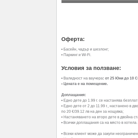
Оферта:
• Басейн, чадър и шезлонг;
• Паркинг и Wi-Fi.
Условия за ползване:
• Валидност на ваучера
: от 25 Юни до 10 
• Цената е на помещение.
Доплащания:
• Едно дете до 1.99 г. се настанява безпл
• Едно дете от 2 до 11.99 г., настанено в
по 20 €/39.12 лв на ден за нощувка;
• Настаняването на второ дете в двойна ст
• Всички доплащания са на място в хотела.
• Всеки клиент може да закупи неограничен