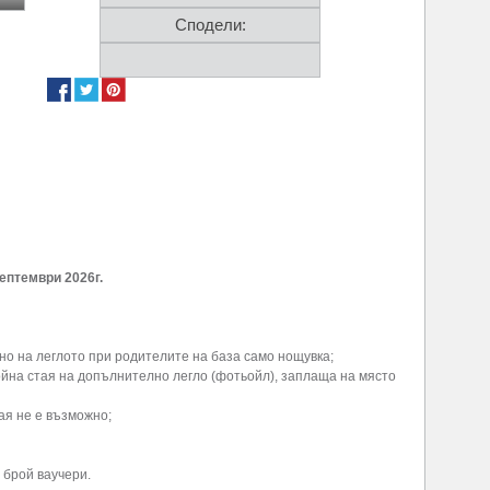
Сподели:
Септември 2026г.
атно на леглото при родителите на база само нощувка;
 двойна стая на допълнително легло (фотьойл), заплаща на място
ая не е възможно;
 брой ваучери.