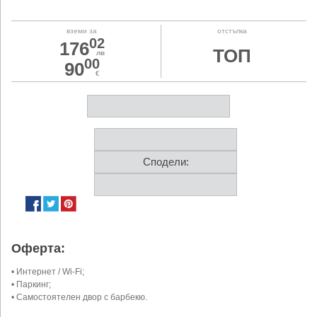
вземи за
отстъпка
02
176
ТОП
лв
00
90
€
Сподели:
Оферта:
• Интернет / Wi-Fi;
• Паркинг;
• Самостоятелен двор с барбекю.