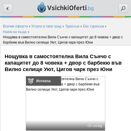
Търси
›
›
›
›
Всички оферти
Услуги в твоя град
Туризъм
Еко туризъм
›
Наем на къща
Нощувка в самостоятелна Вила Сънчо с капацитет до 8 човека + двор с
барбекю във Вилно селище Уют, Цигов чарк през Юни
Нощувка в самостоятелна Вила Сънчо с
капацитет до 8 човека + двор с барбекю във
Вилно селище Уют, Цигов чарк през Юни
Изтекла
От rio.bg