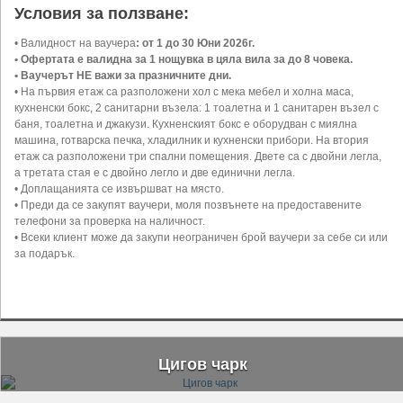
Условия за ползване:
• Валидност на ваучера
: от 1 до 30 Юни 2026г.
• Офертата е валидна за 1 нощувка в цяла вила за до 8 човека.
• Ваучерът НЕ важи за празничните дни.
• На първия етаж са разположени хол с мека мебел и холна маса,
кухненски бокс, 2 санитарни възела: 1 тоалетна и 1 санитарен възел с
баня, тоалетна и джакузи. Кухненският бокс е оборудван с миялна
машина, готварска печка, хладилник и кухненски прибори. На втория
етаж са разположени три спални помещения. Двете са с двойни легла,
а третата стая е с двойно легло и две единични легла.
• Доплащанията се извършват на място.
• Преди да се закупят ваучери, моля позвънете на предоставените
телефони за проверка на наличност.
• Всеки клиент може да закупи неограничен брой ваучери за себе си или
за подарък.
Цигов чарк