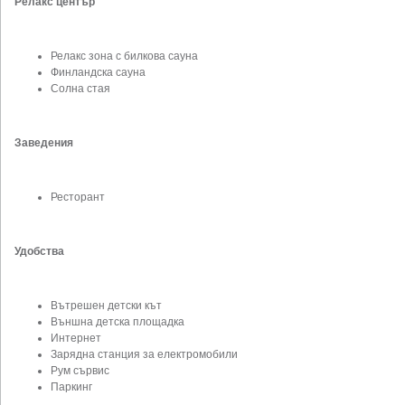
Релакс център
Релакс зона с билкова сауна
Финландска сауна
Солна стая
Заведения
Ресторант
Удобства
Вътрешен детски кът
Външна детска площадка
Интернет
Зарядна станция за електромобили
Рум сървис
Паркинг