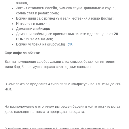
заявка;
Закрит отопляем басейн, билкова сауна, финландска сауна,
солна стая и релакс зона;
Всички вили са с изглед към величествения язовир Доспат;
Интернет и паркинг;
Домашни любимци:
Домашни любимци се приемат във вилите с доплащане от
20
EUR/ 39.12 лв.
на ден;
Всички условия на grupovo.bg
ТУК
.
Още инфо за обекта:
Всички помещения са оборудвани с телевизор, безжичен интернет,
мини бар, баня с душ и тераса с изглед към язовира.
В комплекса се предлагат 4 типа вили с квадратури по 170 кв.м. до 260
кв.м.
На разположение е отопляем вътрешен басейн,в който гостите могат
да се насладят на топлата прегръдка на водата.
В добавка идват релакс зона с билкова сауна, финландска сауна и