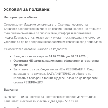
Условия за ползване:
Информация за обекта:
Семеен хотел Лавалие се намира в гр. Сърница, местността
Хановете разположен на брега на язовир Доспат, където ще откриете
съвършено съчетание от спокойствие, комфорт и великолепна
гледка. Комплексът съчетава уют и елегантност, предлага множество
удобства за да ви предложи незабравимо изживяване сред природата.
Семеен хотел Лавалие - бижуто на Родопите!
Валидност на ваучера от
01.07.2026г. до 30.09.2026г.;
Офертата НЕ важи за
национални, официални и тематични
празници!
Запитването за свободни места НЕ е РЕЗЕРВАЦИЯ! След
заплащане на ваучера, ЗАДЪЛЖИТЕЛНО се обадете на
изписания телефон в горния му десен ъгъл, за да направите
своята РЕЗЕРВАЦИЯ.
Варианти:
Вила тип 1 - една нощувка за шест човека от неделя до четвъртък.
Капацитет: шестима възрастни с две деца - 567.19 лв.