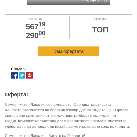
От grupovo.bg
вземи за
отстъпка
19
567
ТОП
лв
00
290
€
Към офертата
Сподели:
Оферта:
Семеен хотел Лавалие се намира в гр. Сърница, местността
Хановете разположен на брега на язовир Доспат, където ще откриете
съвършено съчетание от спокойствие, комфорт и великолепна
гледка. Комплексът съчетава уют и елегантност, предлага множество
удобства за да ви предложи незабравимо изживяване сред природата.
Семеен хотел Лавалие - бижуто на Родопите!