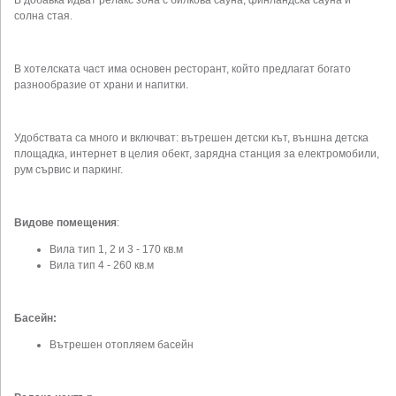
солна стая.
В хотелската част има основен ресторант, който предлагат богато
разнообразие от храни и напитки.
Удобствата са много и включват: вътрешен детски кът, външна детска
площадка, интернет в целия обект, зарядна станция за електромобили,
рум сървис и паркинг.
Видове помещения
:
Вила тип 1, 2 и 3 - 170 кв.м
Вила тип 4 - 260 кв.м
Басейн:
Вътрешен отопляем басейн