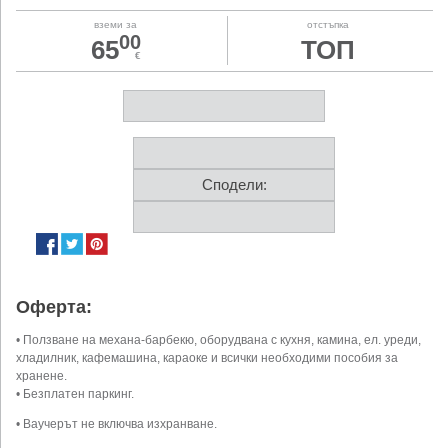
вземи за
отстъпка
00
65
ТОП
€
Сподели:
Оферта:
• Ползване на механа-барбекю, оборудвана с кухня, камина, ел. уреди,
хладилник, кафемашина, караоке и всички необходими пособия за
хранене.
• Безплатен паркинг.
• Ваучерът не включва изхранване.