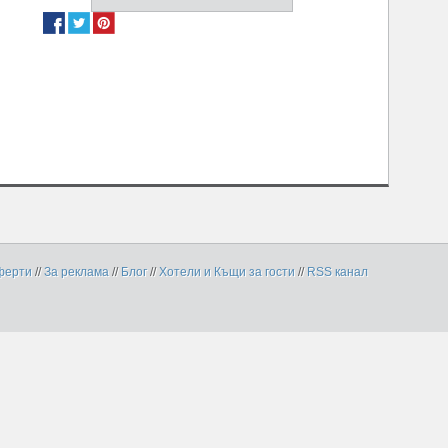
ферти
//
За реклама
//
Блог
//
Хотели и Къщи за гости
//
RSS канал