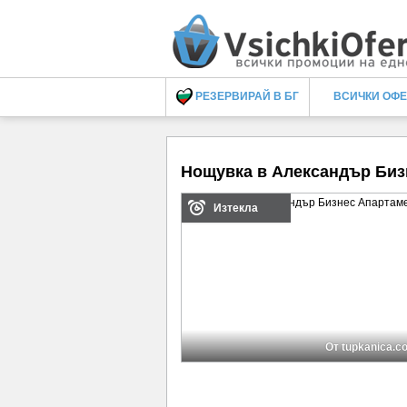
РЕЗЕРВИРАЙ В БГ
ВСИЧКИ ОФ
Нощувка в Александър Биз
Изтекла
От tupkanica.c