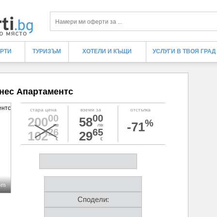
Търси
ЕРТИ
ТУРИЗЪМ
ХОТЕЛИ И КЪЩИ
УСЛУГИ В ТВОЯ ГРАД
нес Апартаментс
стара цена
вземи за
отстъпка
00
00
200
58
%
-71
лв
лв
26
65
102
29
€
€
om
Сподели: