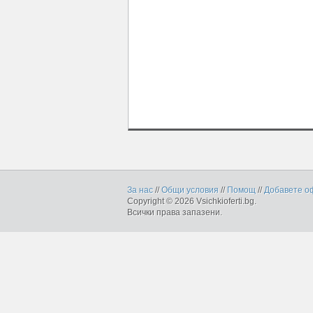
За нас
//
Общи условия
//
Помощ
//
Добавете о
Copyright © 2026 Vsichkioferti.bg.
Всички права запазени.