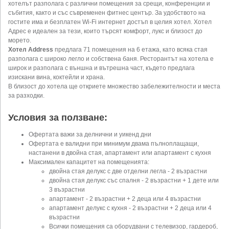
хотелът разполага с различни помещения за срещи, конференции и
събития, както и със съвременен фитнес център. За удобството на
гостите има и безплатен Wi-Fi интернет достъп в целия хотел. Хотел
Адрес е идеален за тези, които търсят комфорт, лукс и близост до
морето.
Хотел Address
предлага 71 помещения на 6 етажа, като всяка стая
разполага с широко легло и собствена баня. Ресторантът на хотела е
широк и разполага с външна и вътрешна част, където предлага
изискани вина, коктейли и храна.
В близост до хотела ще откриете множество забележителности и места
за разходки.
Условия за ползване:
Офертата важи за делнични и уикенд дни
Офертата е валидни при минимум двама пълноплащащи,
настанени в двойна стая, апартамент или апартамент с кухня
Максимален капацитет на помещенията:
двойна стая делукс с две отделни легла - 2 възрастни
двойна стая делукс със спалня - 2 възрастни + 1 дете или
3 възрастни
апартамент - 2 възрастни + 2 деца или 4 възрастни
апартамент делукс с кухня - 2 възрастни + 2 деца или 4
възрастни
Всички помещения са оборудвани с телевизор, гардероб,