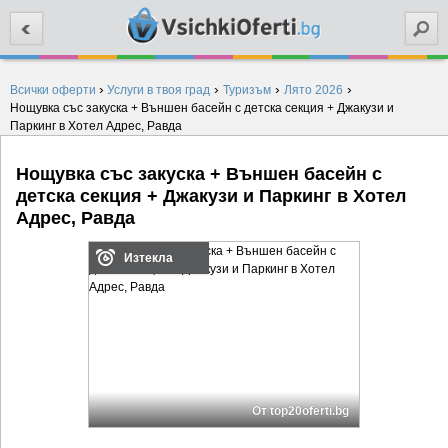
Търси
›
›
›
›
Всички оферти
Услуги в твоя град
Туризъм
Лято 2026
Нощувка със закуска + Външен басейн с детска секция + Джакузи и
Паркинг в Хотел Адрес, Равда
Нощувка със закуска + Външен басейн с
детска секция + Джакузи и Паркинг в Хотел
Адрес, Равда
Изтекла
От top20oferti.bg