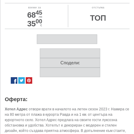
вземи за
отстъпка
45
68
ТОП
лв
00
35
€
Сподели:
Оферта:
Хотел Адрес
отвори врати в началото на летен сезон 2023 г. Намира се
на 80 метра от плажа в курорта Равда и на 1 км. от центъра на
курортното село. Хотел Адрес предлага на своите гости луксозна
обстановка и удобства. Хотелът е декориран с модерен и стилен
дизайн, който създава приятна атмосфера. В допълнение към стаите,