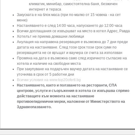
климатик, минибар, самостоятелна баня, безжичен
интернет и тераса
Закуската е на блок маса (при по-малко от 15 човека - на сет
меню)
Настаняването е след 14:00 часа, напускането до 12:00 часа
Всички доплащания се извършват на място в хотел Адрес, Равда
Хотелът не приема домашни любимци
Анулация на направена резервация е възможна до 7 дни преди
датата на настаняване. След този срок този срок суми по
резервацията не се връщат и ваучера се счита за използван
Промяна на дата е възможна само след изричното съгласие на
хотела и наличие на свободни места
При закупуване на подаръчен ваучер датата на настаняване се
уточнява в срок от 5 работни дни
Всички условия на www.top20oferti.bg
Настаняването, както и ползването на ресторанти, СПА
центрове, услуги и съоръжения в хотела се извършва спрямо
действащите към момента на настаняване
противоепидемични мерки, наложени от Министерството на
Здравеопазването.