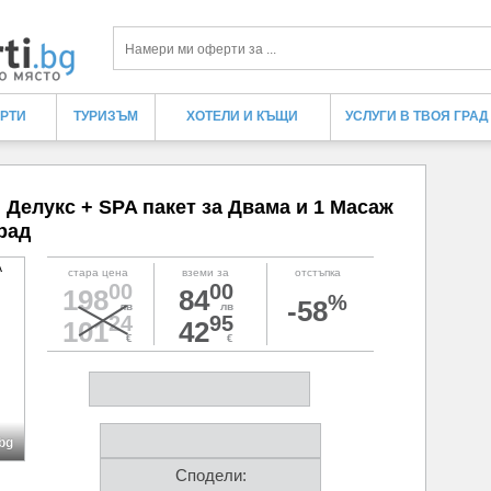
Търси
ЕРТИ
ТУРИЗЪМ
ХОТЕЛИ И КЪЩИ
УСЛУГИ В ТВОЯ ГРАД
 Делукс + SPA пакет за Двама и 1 Масаж
рад
стара цена
вземи за
отстъпка
00
00
198
84
%
-58
лв
лв
24
95
101
42
€
€
.bg
Сподели: