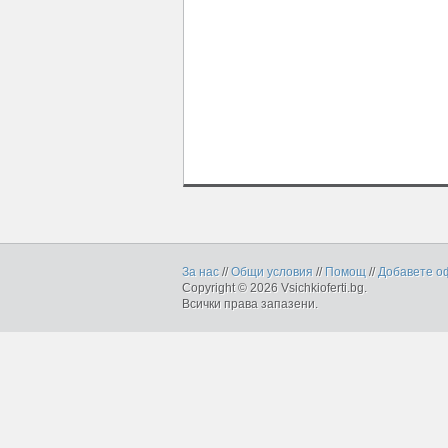
За нас
//
Общи условия
//
Помощ
//
Добавете о
Copyright © 2026 Vsichkioferti.bg.
Всички права запазени.