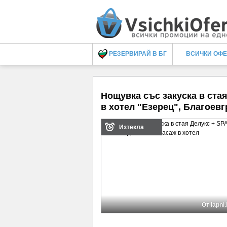
РЕЗЕРВИРАЙ В БГ
ВСИЧКИ ОФ
Нощувка със закуска в стая
в хотел "Езерец", Благоевг
Изтекла
От lapni