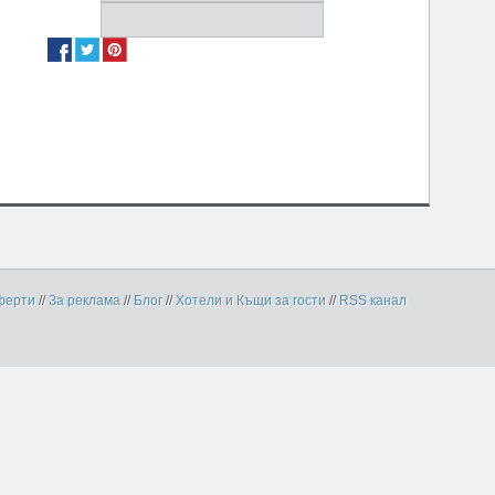
ферти
//
За реклама
//
Блог
//
Хотели и Къщи за гости
//
RSS канал