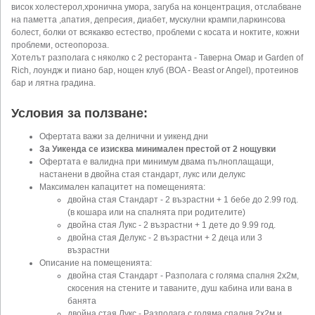
висок холестерол,хронична умора, загуба на концентрация, отслабване
на паметта ,апатия, депресия, диабет, мускулни крампи,паркинсова
болест, болки от всякакво естество, проблеми с косата и ноктите, кожни
проблеми, остеопороза.
Хотелът разполага с няколко с 2 ресторанта - Таверна Омар и Garden of
Rich, лоундж и пиано бар, нощен клуб (BOA - Beast or Angel), протеинов
бар и лятна градина.
Условия за ползване:
Офертата важи за делнични и уикенд дни
За Уикенда се изисква минимален престой от 2 нощувки
Офертата е валидна при минимум двама пълноплащащи,
настанени в двойна стая стандарт, лукс или делукс
Максимален капацитет на помещенията:
двойна стая Стандарт - 2 възрастни + 1 бебе до 2.99 год.
(в кошара или на спалнята при родителите)
двойна стая Лукс - 2 възрастни + 1 дете до 9.99 год.
двойна стая Делукс - 2 възрастни + 2 деца или 3
възрастни
Описание на помещенията:
двойна стая Стандарт - Разполага с голяма спалня 2х2м,
скосения на стените и таваните, душ кабина или вана в
банята
двойна стая Лукс - Разполага с голяма спалня 2х2м и