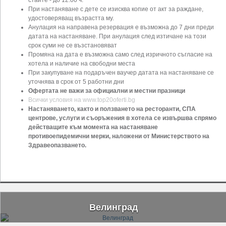
При настаняване с дете се изисква копие от акт за раждане,
удостоверяващ възрастта му.
Анулация на направена резервация е възможна до 7 дни преди
датата на настаняване. При анулация след изтичане на този
срок суми не се възстановяват
Промяна на дата е възможна само след изричното съгласие на
хотела и наличие на свободни места
При закупуване на подаръчен ваучер датата на настаняване се
уточнява в срок от 5 работни дни
Офертата не важи за официални и местни празници
Всички условия на www.top20oferti.bg
Настаняването, както и ползването на ресторанти, СПА
центрове, услуги и съоръжения в хотела се извършва спрямо
действащите към момента на настаняване
противоепидемични мерки, наложени от Министерството на
Здравеопазването.
Велинград