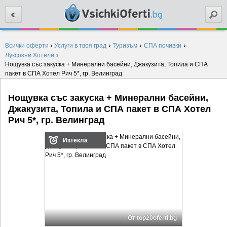
Търси
›
›
›
›
Всички оферти
Услуги в твоя град
Туризъм
СПА почивки
›
Луксозни Хотели
Нощувка със закуска + Минерални басейни, Джакузита, Топила и СПА
пакет в СПА Хотел Рич 5*, гр. Велинград
Нощувка със закуска + Минерални басейни,
Джакузита, Топила и СПА пакет в СПА Хотел
Рич 5*, гр. Велинград
Изтекла
От top20oferti.bg