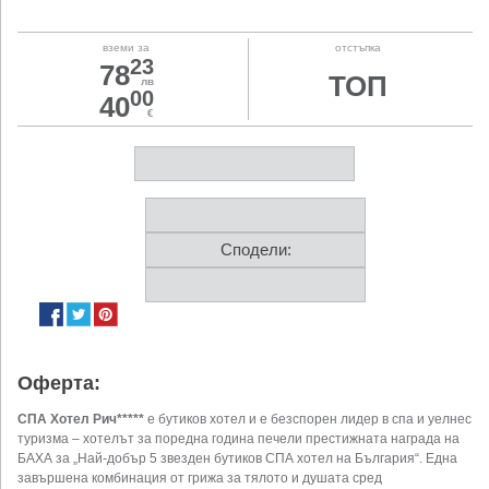
вземи за
отстъпка
23
78
ТОП
лв
00
40
€
Сподели:
Оферта:
СПА Хотел Рич*****
е бутиков хотел и е безспорен лидер в спа и уелнес
туризма – хотелът за поредна година печели престижната награда на
БАХА за „Най-добър 5 звезден бутиков СПА хотел на България“. Една
завършена комбинация от грижа за тялото и душата сред