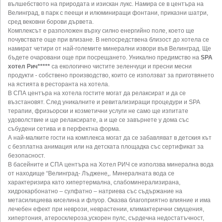
вълшебството на природата и изискан лукс. Намира се в центъра на
Велинград, в парк с пеещи и илюминиращи фонтани, приказни шатри,
сред вековни борови дървета.
Комплексът е разположен върху силно енергийно поле, което ще
почувствате още при влизане. В непосредствена близост до хотела се
намират четири от най-големите минерални извори във Велинград. Ще
бъдете очаровани още при посрещането. Уникално предимство на
SPA
хотел Рич*****
са екологично чистите зеленчуци и пресни месни
продукти - собствено производство, които се използват за приготвянето
на ястията в ресторанта на хотела.
В СПА центъра на хотела гостите могат да релаксират и да се
възстановят. След уникалните и ревитализиращи процедури и SPA
терапии, фризьорски и козметични услуги не само ще изпитате
удоволствие и ще релаксирате, а и ще се завърнете у дома със
събудени сетива и в перфектна форма.
А най-малките гости на комплекса могат да се забавляват в детския кът
с безплатна анимация или на детската площадка със сертификат за
безопасност.
В басейните и СПА центъра на Хотел РИЧ се използва минерална вода
от находище “Велинград- Лъджене„. Минералната вода се
характеризира като хипертермална, слабоминерализирана,
хидрокарбонатно – сулфатно – натриева със съдържание на
метасилициева киселина и флуор. Оказва благоприятно влияние и има
лечебен ефект при неврози, неврастении, климактерични смущения,
хипертония, атеросклероза,ускорен пулс, сърдечна недостатъчност,