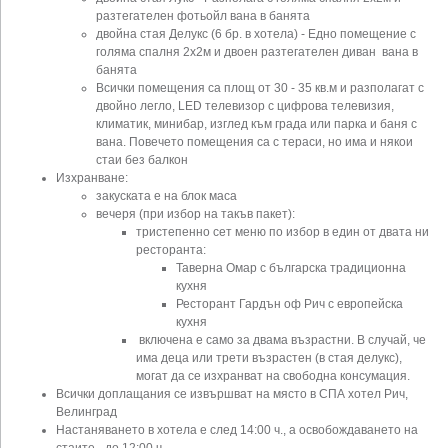
разтегателен фотьойл вана в банята
двойна стая Делукс (6 бр. в хотела) - Едно помещение с
голяма спалня 2х2м и двоен разтегателен диван вана в
банята
Всички помещения са площ от 30 - 35 кв.м и разполагат с
двойно легло, LED телевизор с цифрова телевизия,
климатик, минибар, изглед към града или парка и баня с
вана. Повечето помещения са с тераси, но има и някои
стаи без балкон
Изхранване:
закуската е на блок маса
вечеря (при избор на такъв пакет):
тристепенно сет меню по избор в един от двата ни
ресторанта:
Таверна Омар с българска традиционна
кухня
Ресторант Гардън оф Рич с европейска
кухня
включена е само за двама възрастни. В случай, че
има деца или трети възрастен (в стая делукс),
могат да се изхранват на свободна консумация.
Всички доплащания се извършват на място в СПА хотел Рич,
Велинград
Настаняването в хотела е след 14:00 ч., а освобождаването на
стаите - до 12:00 ч.