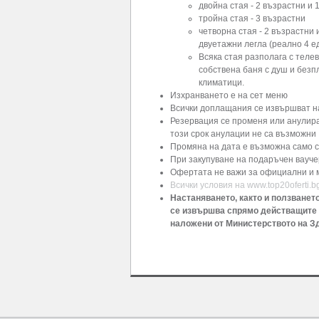
двойна стая - 2 възрастни и 
тройна стая - 3 възрастни
четворна стая - 2 възрастни 
двуетажни легла (реално 4 е
Всяка стая разполага с телев
собствена баня с душ и без
климатици.
Изхранването е на сет меню
Всички доплащания се извършват на
Резервация се променя или анулира
този срок анулации не са възможни
Промяна на дата е възможна само с
При закупуване на подаръчен ваучер
Офертата не важи за официални и 
Всички условия на www.top20oferti.b
Настаняването, както и ползванет
се извършва спрямо действащите 
наложени от Министерството на З