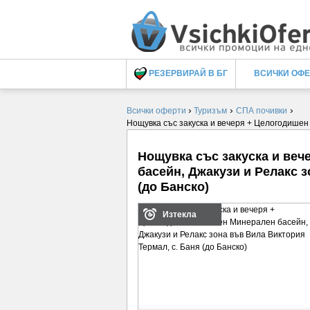
РЕЗЕРВИРАЙ В БГ
ВСИЧКИ ОФ
›
›
›
Всички оферти
Туризъм
СПА почивки
Нощувка със закуска и вечеря + Целогодишен
Нощувка със закуска и ве
басейн, Джакузи и Релакс з
(до Банско)
Изтекла