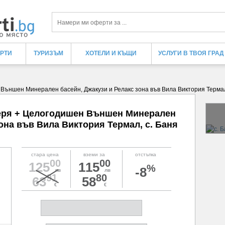
Търси
ЕРТИ
ТУРИЗЪМ
ХОТЕЛИ И КЪЩИ
УСЛУГИ В ТВОЯ ГРАД
 Външен Минерален басейн, Джакузи и Релакс зона във Вила Виктория Термал,
черя + Целогодишен Външен Минерален
она във Вила Виктория Термал, с. Баня
стара цена
вземи за
отстъпка
00
00
125
115
%
-8
лв
лв
91
80
63
58
€
€