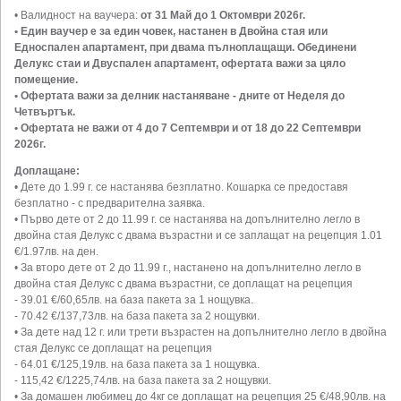
• Валидност на ваучера:
от 31 Май до 1 Октомври 2026г.
• Един ваучер е за един човек, настанен в Двойна стая или
Едноспален апартамент, при двама пълноплащащи. Обединени
Делукс стаи и Двуспален апартамент, офертата важи за цяло
помещение.
• Офертата важи за делник настаняване - дните от Неделя до
Четвъртък.
• Офертата не важи от 4 до 7 Септември и от 18 до 22 Септември
2026г.
Доплащане:
• Дете до 1.99 г. се настанява безплатно. Кошарка се предоставя
безплатно - с предварителна заявка.
• Първо дете от 2 до 11.99 г. се настанява на допълнително легло в
двойна стая Делукс с двама възрастни и се заплащат на рецепция 1.01
€/1.97лв. на ден.
• За второ дете от 2 до 11.99 г., настанено на допълнително легло в
двойна стая Делукс с двама възрастни, се доплащат на рецепция
- 39.01 €/60,65лв. на база пакета за 1 нощувка.
- 70.42 €/137,73лв. на база пакета за 2 нощувки.
• За дете над 12 г. или трети възрастен на допълнително легло в двойна
стая Делукс се доплащат на рецепция
- 64.01 €/125,19лв. на база пакета за 1 нощувка.
- 115,42 €/1225,74лв. на база пакета за 2 нощувки.
• За домашен любимец до 4кг се доплащат на рецепция 25 €/48,90лв. на