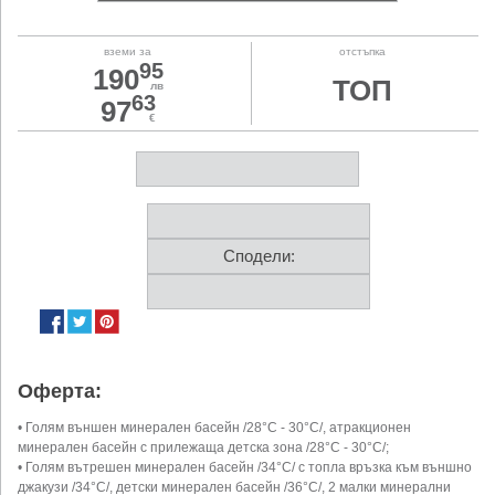
вземи за
отстъпка
95
190
ТОП
лв
63
97
€
Сподели:
Оферта:
• Голям външен минерален басейн /28°C - 30°C/, атракционен
минерален басейн с прилежаща детска зона /28°C - 30°C/;
• Голям вътрешен минерален басейн /34°C/ с топла връзка към външно
джакузи /34°C/, детски минерален басейн /36°C/, 2 малки минерални