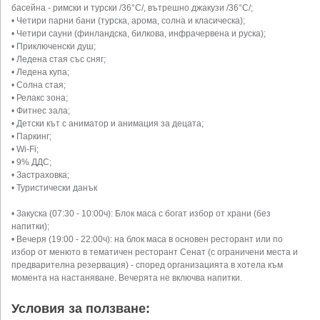
басейна - римски и турски /36°C/, вътрешно джакузи /36°C/;
• Четири парни бани (турска, арома, солна и класическа);
• Четири сауни (финландска, билкова, инфрачервена и руска);
• Приключенски душ;
• Ледена стая със сняг;
• Ледена купа;
• Солна стая;
• Релакс зона;
• Фитнес зала;
• Детски кът с аниматор и анимация за децата;
• Паркинг;
• Wi-Fi;
• 9% ДДС;
• Застраховка;
• Туристически данък
• Закуска (07:30 - 10:00ч): Блок маса с богат избор от храни (без
напитки);
• Вечеря (19:00 - 22:00ч): на блок маса в основен ресторант или по
избор от менюто в тематичен ресторант Сенат (с ограничени места и
предварителна резервация) - според организацията в хотела към
момента на настаняване. Вечерята не включва напитки.
Условия за ползване: