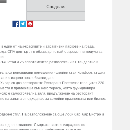
Сподели:
в един от най-красивите и атрактивни паркове на града,
вода. СПА центърът е обзаведен с най-съвременни модули за
ние.
/140 стаи и 26 апартамента/, разположени в Стандартно и
отела са реновирани помещения - двойни стаи Комфорт, студиа
ани с изцяло ново обзавеждане.
Хисар са два ресторанта: Ресторант Престиж с капацитет 220
 места и прилежаща към него тераса, която функционира
Хисар е самостоятелна зала, продължение на ресторант
не на залата е подходящо за семейни празненства или бизнес
одерен стил. На разположение са още лоби бар, бар Бистро и
 последно поколение. Съоръжението е изградено по