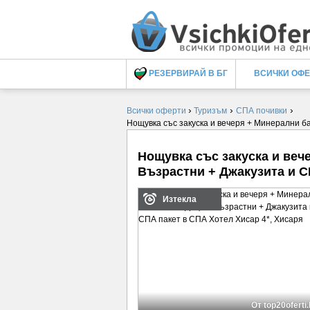
РЕЗЕРВИРАЙ В БГ
ВСИЧКИ ОФ
›
›
›
Всички оферти
Туризъм
СПА почивки
Нощувка със закуска и вечеря + Минерални б
Нощувка със закуска и веч
Възрастни + Джакузита и С
Изтекла
От top20oferti