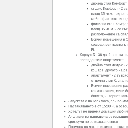
двойна стая Комфорт -
студио Комфорт - 2 въ
площ 35 кв.м. - едно 
мебел (разтегателен 
фамилна стая Комфорт 
площ 35 кв. м. и се с
разположение са спал
Всички помещения в С
сешоар, централна кл
Fi.
Корпус Б
- 38 двойни стаи съ
президентски апартамент:
двойна стая делукс - 2
кошара, другото на ра
апартамент - 2 възрас
отделни стаи /1 спалн
Всички помещения раз
климатизация, мини ба
банята, интернет какт
Закуската е на блок маса, при по-ма
Настаняването е от 15:00 ч., а осво
Хотелът не приема домашни люби
Анулация на направена резервация 
срок суми не се възстановяват
Промяна на дата е възможна само с