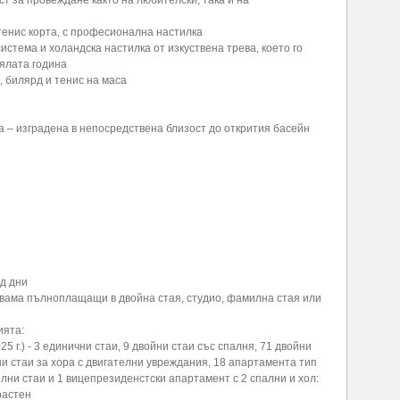
 за провеждане както на любителски, така и на
 тенис корта, с професионална настилка
стема и холандска настилка от изкуствена трева, което го
цялата година
, билярд и тенис на маса
а – изградена в непосредствена близост до открития басейн
д дни
вама пълноплащащи в двойна стая, студио, фамилна стая или
ията:
5 г.) - 3 единични стаи, 9 двойни стаи със спалня, 71 двойни
ни стаи за хора с двигателни увреждания, 18 апартамента тип
елни стаи и 1 вицепрезиденстски апартамент с 2 спални и хол:
растен