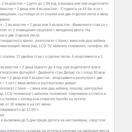
 2 възрастни + 1 дете до 1.99 год. в кошара или при родителите
зрастни + 2 деца или 4 възрастни - Студиата са 18 бр. и са с
помещение, състоящо се от спалня или две отделни легла и мека
диван)
- 2 възрастни + 2 деца или 4 възрастни - Фамилните стаи са с
ъстоят от 2 помещения свързани с междинна врата. На
ня и две отделни легла
тандартното крило, разполагат с бани с вана или душ кабина,
иматизация, мини бар, LCD TV, кабелна телевизия, телефон, Wi-
с спалня, 17 двойни стаи с отделни легла, 4 апартамента и 1
 възрастни + 2 деца (едното до 4 год. при родителите или в
зтегателен фотьойл) - Двойните стаи Делукс са с площ 30 кв.м.
тни + 2 деца или 4 възрастни - апартамента разполага с две
я + 1 хол с мека мебел и разтегателен диван/
полагат с баня – с вана или душ кабина, сешоар, централна
р, LCD телевизор с кабелна телевизия, озвучаване в стаята и
о и балкон с изглед към открития басейн на хотела.
лко от 30 човека е на сет меню
бождаването до 12:00 ч.
мци
е възможна до 5 дни преди датата на настаняване, след този
лед изричното съгласие на хотела и наличие на свободни места