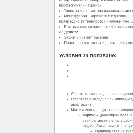
международни стандарти и дава възможност
професионални турнири
Тенис на корт – хотела разполага с два
Мини футбол – игрището е с дренажна си
прави годно за тренировки и мачове през 
В хотела още се намират и фитнес зала
За децата:
Закрити и открит басейни
Просторен детски кът и детска площадк
Условия за ползване:
Офертата важи за делнични и уикен
Офертата е валидна при минимум д
апартамент
Максимален капацитет на помещен
Корпус А
(реновиран през 202
стаи с отделни легла, 2 двой
студио, 2 апартамента с отд
единична стая - 1 въз