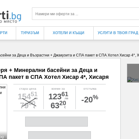
Търси
ЕРТИ
ТУРИЗЪМ
ХОТЕЛИ И КЪЩИ
УСЛУГИ В ТВОЯ ГРАД
асейни за Деца и Възрастни + Джакузита и СПА пакет в СПА Хотел Хисар 4*, 
еря + Минерални басейни за Деца и
ПА пакет в СПА Хотел Хисар 4*, Хисаря
стара цена
вземи за
отстъпка
51
61
154
123
%
-20
лв
лв
00
20
79
63
€
€
.bg