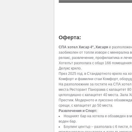
Оферта:
СПА хотел Хисар 4*, Хисаря
е разположен 
заобиколен от топли извори с минерална 
релакс, развлечение, профилактика и лече
Хотелът разполага с общо 166 помещения 
Делукс крило.
През 2025 год. в Стандартното крило на х
Комфорт и фамилни стаи Комфорт, оборудв
На разполоежние за гостите на СПА хотел 
места Ресторант Панорама с капацитет 80
целогодишно с капацитет 40 места. Зала 
Престиж. Модерното и луксозно обзавежда
срещи, с капацитет до 50 места.
Развлечения и Спорт:
Нощният бар на хотела е обзаведен в м
воден бар.
Боулинг център – разполага с 6 писти,