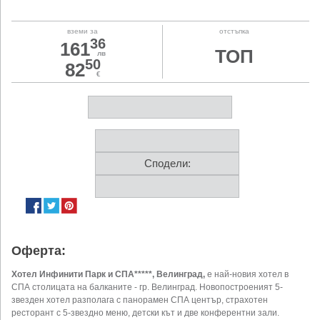
вземи за
отстъпка
36
161
ТОП
лв
50
82
€
Сподели:
Оферта:
Хотел Инфинити Парк и СПА*****, Велинград,
е най-новия хотел в
СПА столицата на балканите - гр. Велинград. Новопостроеният 5-
звезден хотел разполага с панорамен СПА център, страхотен
ресторант с 5-звездно меню, детски кът и две конферентни зали.