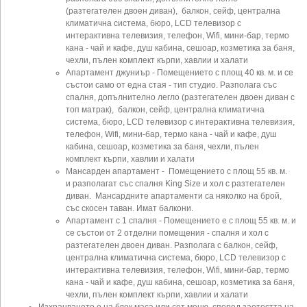
(разтегателен двоен диван), балкон, сейф, централна
климатична система, бюро, LCD телевизор с
интерактивна телевизия, телефон, Wifi, мини-бар, термо
кана - чай и кафе, душ кабина, сешоар, козметика за баня,
чехли, пълен комплект кърпи, хавлии и халати
Апартамент джуниър - Помещението с площ 40 кв. м. и се
състои само от една стая - тип студио. Разполага със
спалня, допълнително легло (разтегателен двоен диван с
топ матрак), балкон, сейф, централна климатична
система, бюро, LCD телевизор с интерактивна телевизия,
телефон, Wifi, мини-бар, термо кана - чай и кафе, душ
кабина, сешоар, козметика за баня, чехли, пълен
комплект кърпи, хавлии и халати
Мансарден апартамент - Помещението с площ 55 кв. м.
и разполагат със спалня King Size и хол с разтегателен
диван. Мансардните апартаменти са няколко на брой,
със скосен таван. Имат балкони.
Апартамент с 1 спалня - Помещението е с площ 55 кв. м. и
се състои от 2 отделни помещения - спалня и хол с
разтегателен двоен диван. Разполага с балкон, сейф,
централна климатична система, бюро, LCD телевизор с
интерактивна телевизия, телефон, Wifi, мини-бар, термо
кана - чай и кафе, душ кабина, сешоар, козметика за баня,
чехли, пълен комплект кърпи, хавлии и халати
Изхранването е на блок маса или сет меню, според заетостта на