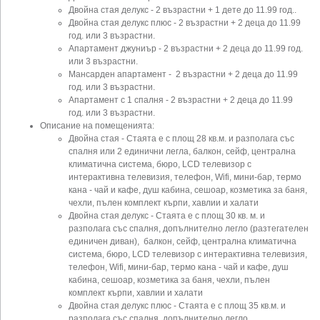
Двойна стая делукс - 2 възрастни + 1 дете до 11.99 год..
Двойна стая делукс плюс - 2 възрастни + 2 деца до 11.99
год. или 3 възрастни.
Апартамент джуниър - 2 възрастни + 2 деца до 11.99 год.
или 3 възрастни.
Мансарден апартамент - 2 възрастни + 2 деца до 11.99
год. или 3 възрастни.
Апартамент с 1 спалня - 2 възрастни + 2 деца до 11.99
год. или 3 възрастни.
Описание на помещенията:
Двойна стая - Стаята е с площ 28 кв.м. и разполага със
спалня или 2 единични легла, балкон, сейф, централна
климатична система, бюро, LCD телевизор с
интерактивна телевизия, телефон, Wifi, мини-бар, термо
кана - чай и кафе, душ кабина, сешоар, козметика за баня,
чехли, пълен комплект кърпи, хавлии и халати
Двойна стая делукс - Стаята е с площ 30 кв. м. и
разполага със спалня, допълнително легло (разтегателен
единичен диван), балкон, сейф, централна климатична
система, бюро, LCD телевизор с интерактивна телевизия,
телефон, Wifi, мини-бар, термо кана - чай и кафе, душ
кабина, сешоар, козметика за баня, чехли, пълен
комплект кърпи, хавлии и халати
Двойна стая делукс плюс - Стаята е с площ 35 кв.м. и
разполага със спалня, допълнително легло