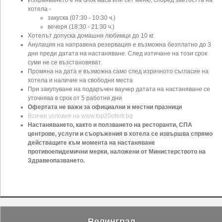
хотела -
закуска (07:30 - 10:30 ч.)
вечеря (18:30 - 21:30 ч.)
Хотелът допуска домашни любимци до 10 кг.
Анулация на направена резервация е възможна безплатно до 3
дни преди датата на настаняване. След изтичане на този срок
суми не се възстановяват.
Промяна на дата е възможна само след изричното съгласие на
хотела и наличие на свободни места
При закупуване на подаръчен ваучер датата на настаняване се
уточнява в срок от 5 работни дни
Офертата не важи за официални и местни празници
Всички условия на www.top20oferti.bg
Настаняването, както и ползването на ресторанти, СПА
центрове, услуги и съоръжения в хотела се извършва спрямо
действащите към момента на настаняване
противоепидемични мерки, наложени от Министерството на
Здравеопазването.
Велинград