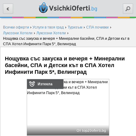
Търси
›
›
›
›
Всички оферти
Услуги в твоя град
Туризъм
СПА почивки
›
›
Луксозни Хотели
Луксозни Хотели
Нощувка със закуска и вечеря + Минерални басейни, СПА и Детски кът в
СПА Хотел Инфинити Парк 5*, Велинград
Нощувка със закуска и вечеря + Минерални
басейни, СПА и Детски кът в СПА Хотел
Инфинити Парк 5*, Велинград
Изтекла
От top20oferti.bg