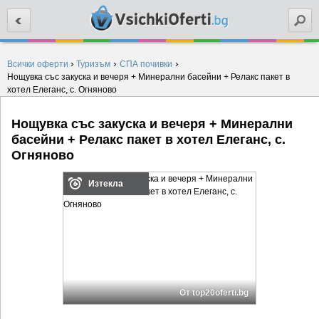
Търси
›
›
›
Всички оферти
Туризъм
СПА почивки
Нощувка със закуска и вечеря + Минерални басейни + Релакс пакет в
хотел Елеганс, с. Огняново
Нощувка със закуска и вечеря + Минерални
басейни + Релакс пакет в хотел Елеганс, с.
Огняново
Изтекла
От top20oferti.bg