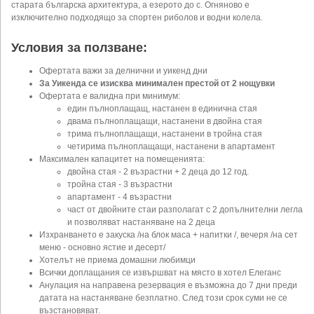
старата българска архитектура, а езерото до с. Огняново е
изключително подходящо за спортен риболов и водни колела.
Условия за ползване:
Офертата важи за делнични и уикенд дни
За Уикенда се изисква минимален престой от 2 нощувки
Офертата е валидна при минимум:
един пълноплащащ, настанен в единична стая
двама пълноплащащи, настанени в двойна стая
трима пълноплащащи, настанени в тройна стая
четирима пълноплащащи, настанени в апартамент
Максимален капацитет на помещенията:
двойна стая - 2 възрастни + 2 деца до 12 год.
тройна стая - 3 възрастни
апартамент - 4 възрастни
част от двойните стаи разполагат с 2 допълнителни легла
и позволяват настаняване на 2 деца
Изхранването е закуска /на блок маса + напитки /, вечеря /на сет
меню - основно ястие и десерт/
Хотелът не приема домашни любимци
Всички доплащания се извършват на място в хотел Елеганс
Анулация на направена резервация е възможна до 7 дни преди
датата на настаняване безплатно. След този срок суми не се
възстановяват.