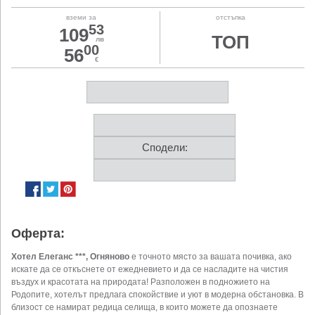
вземи за
отстъпка
53
109
ТОП
лв
00
56
€
Сподели:
Оферта:
Хотел Елеганс ***, Огняново
e точното място за вашата почивка, ако
искате да се откъснете от ежедневието и да се насладите на чистия
въздух и красотата на природата! Разположен в подножието на
Родопите, хотелът предлага спокойствие и уют в модерна обстановка. В
близост се намират редица селища, в които можете да опознаете