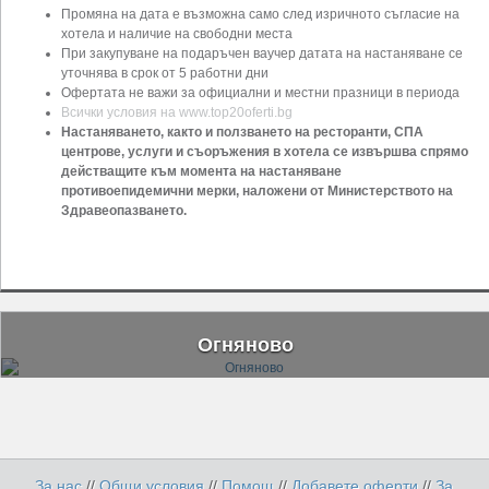
Промяна на дата е възможна само след изричното съгласие на
хотела и наличие на свободни места
При закупуване на подаръчен ваучер датата на настаняване се
уточнява в срок от 5 работни дни
Офертата не важи за официални и местни празници в периода
Всички условия на www.top20oferti.bg
Настаняването, както и ползването на ресторанти, СПА
центрове, услуги и съоръжения в хотела се извършва спрямо
действащите към момента на настаняване
противоепидемични мерки, наложени от Министерството на
Здравеопазването.
Огняново
За нас
//
Общи условия
//
Помощ
//
Добавете оферти
//
За