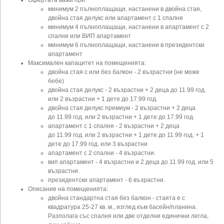
минимум 2 пълноплащащи, настанени в двойна стая,
двойна стая делукс или апартамент с 1 спалня
минимум 4 пълноплащащи, настанени в апартамент с 2
спални или ВИП апартамент
минимум 6 пълноплащащи, настанени в президентски
апартамент
Максимален капацитет на помещенията:
двойна стая с или без балкон - 2 възрастни (не може
бебе)
двойна стая делукс - 2 възрастни + 2 деца до 11.99 год.
или 2 възрастни + 1 дете до 17.99 год.
двойна стая делукс премиум - 2 възрастни + 2 деца
до 11.99 год. или 2 възрастни + 1 дете до 17.99 год.
апартамент с 1 спалня - 2 възрастни + 2 деца
до 11.99 год. или 2 възрастни + 1 дете до 11.99 год. + 1
дете до 17.99 год. или 3 възрастни
апартамент с 2 спални - 4 възрастни.
вип апартамент - 4 възрастни и 2 деца до 11.99 год. или 5
възрастни.
президентски апартамент - 6 възрастни.
Описание на помещенията:
двойна стандартна стая без балкон - стаята е с
квадратура 25-27 кв. м., изглед към басейн/планина.
Разполага със спалня или две отделни единични легла,