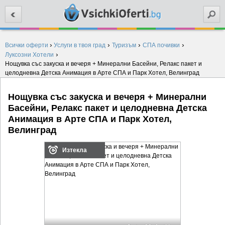
Търси
›
›
›
›
Всички оферти
Услуги в твоя град
Туризъм
СПА почивки
›
Луксозни Хотели
Нощувка със закуска и вечеря + Минерални Басейни, Релакс пакет и
целодневна Детска Анимация в Арте СПА и Парк Хотел, Велинград
Нощувка със закуска и вечеря + Минерални
Басейни, Релакс пакет и целодневна Детска
Анимация в Арте СПА и Парк Хотел,
Велинград
Изтекла