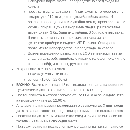
Осигурени парко-места непосредствено пред входа на
хотела!
президентски апартамент - Апартаментът е мезонетен с
квадратура 212 кв.м., изглед към басейн/планина, 4
бр. спални (2 единични и 3 двойни легла), просторен хол с
кухня и спираща дъха панорамна гледка, разтегателен
двоен диван, 3 бр. бани душ кабини, 3 бр. тоалетни, вана,
балкон, кафе машина, електрическа кана за вода,
кухненски прибори и съдове. VIP Паркинг: Осигурени
парко-места непосредствено пред входа на хотела!
Всички помещения разполагат с LCD телевизори, кът за
сядане, гардероб, минибар, климатик, телефон, сушилник,
сешоар, сейф, интернет, рум сервиз
Изхранването е на блок маса:
закуска (07:30 - 10:00 ч.)
вечеря (19:00 - 22:00 ч.)
ВАЖНО:
Всеки клиент над 12 год. възраст доплаща на рецепция
туристически данък в размер на 2.73 лв./1.40 € на ден
Настаняването в хотела започва от 15:00 ч., а освобождаването
на помещенията е до 12:00 ч.
Анулация на направена резервация е възможна до 3 дни преди
датата за настаняване, след този срок суми не се възстановяват
Промяна на дата е възможна само след изричното съгласие на
хотела и наличие на свободни места
При закупуване на подаръчен ваучер датата на настаняване се