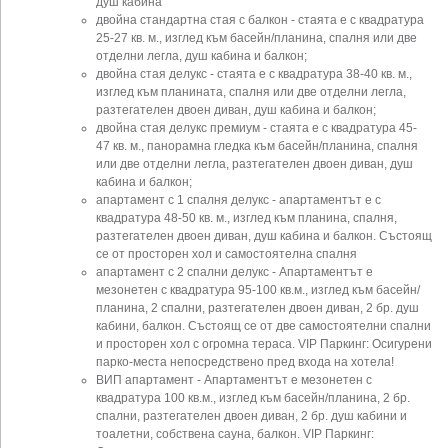
душ кабина
двойна стандартна стая с балкон - стаята е с квадратура
25-27 кв. м., изглед към басейн/планина, спалня или две
отделни легла, душ кабина и балкон;
двойна стая делукс - стаята е с квадратура 38-40 кв. м.,
изглед към планината, спалня или две отделни легла,
разтегателен двоен диван, душ кабина и балкон;
двойна стая делукс премиум - стаята е с квадратура 45-
47 кв. м., панорамна гледка към басейн/планина, спалня
или две отделни легла, разтегателен двоен диван, душ
кабина и балкон;
апартамент с 1 спалня делукс - апартаментът е с
квадратура 48-50 кв. м., изглед към планина, спалня,
разтегателен двоен диван, душ кабина и балкон. Състоящ
се от просторен хол и самостоятелна спалня
апартамент с 2 спални делукс - Апартаментът е
мезонетен с квадратура 95-100 кв.м., изглед към басейн/
планина, 2 спални, разтегателен двоен диван, 2 бр. душ
кабини, балкон. Състоящ се от две самостоятелни спални
и просторен хол с огромна тераса. VIP Паркинг: Осигурени
парко-места непосредствено пред входа на хотела!
ВИП апартамент - Апартаментът е мезонетен с
квадратура 100 кв.м., изглед към басейн/планина, 2 бр.
спални, разтегателен двоен диван, 2 бр. душ кабини и
тоалетни, собствена сауна, балкон. VIP Паркинг: