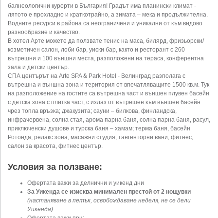
балнеологични курорти в България! Градът има планински климат -
лятото е прохладно и краткотрайно, а зимата – мека и продължителна.
Водните ресурси в района са неограничени и уникални от към видово
разнообразие и качество.
В хотел Арте можете да ползвате тенис на маса, билярд, фризьорски/
козметичен салон, лоби бар, уиски бар, както и ресторант с 260
вътрешни и 100 външни места, разположени на тераса, конферентна
зала и детски център.
СПА центърът на Arte SPA & Park Hotel - Велинград разполага с
вътрешна и външна зона и територия от впечатляващите 1500 кв.м. Тук
на разположение на гостите са вътрешна част и външен плувен басейн
с детска зона с плитка част, с излаз от вътрешен към външен басейн
чрез топла връзка; джакузита; сауни – билкова, финландска,
инфрачервена, солна стая, арома парна баня, солна парна баня, расул,
приключенски душове и турска баня – хамам; терма баня, басейн
Ротонда, релакс зона, масажни студия, тангенторни вани, фитнес,
салон за красота, фитнес център.
Условия за ползване:
Офертата важи за делнични и уикенд дни
За Уикенда се изисква минимален престой от 2 нощувки
(настаняване в петък, освобождаване неделя, не се дели
Уикенда)
Офертата важи при: