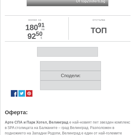
От top20oferti.bg
вземи за
отстъпка
91
180
ТОП
лв
50
92
€
Сподели:
Оферта:
Арте СПА и Парк Хотел, Велинград
е най-новият пет звезден комплекс
в SPA столицата на Балканите – град Велинград. Разположен в
подножието на Западни Родопи, Велинград е един от най-големите