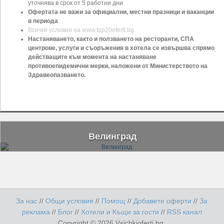
уточнява в срок от 5 работни дни
Офертата не важи за официални, местни празници и ваканции
в периода
Всички условия на www.top20oferti.bg
Настаняването, както и ползването на ресторанти, СПА
центрове, услуги и съоръжения в хотела се извършва спрямо
действащите към момента на настаняване
противоепидемични мерки, наложени от Министерството на
Здравеопазването.
Велинград
За нас
//
Общи условия
//
Помощ
//
Добавете оферти
//
За
реклама
//
Блог
//
Хотели и Къщи за гости
//
RSS канал
Copyright © 2026 Vsichkioferti.bg.