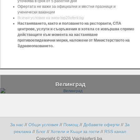
уточнява в срок от 5 работни дни
Офертата не важи за официални и местни празници и
ученически ваканции
Всички условия на www.top20oferti.bg
Настаняването, както и ползването на ресторанти, СПА
центрове, услуги и съоръжения в хотела се извършва спрямо
действащите към момента на настаняване
противоепидемични мерки, наложени от Министерството на
Здравеопазването.
Велинград
За нас
//
Общи условия
//
Помощ
//
Добавете оферти
//
За
реклама
//
Блог
//
Хотели и Къщи за гости
//
RSS канал
Copyright © 2026 Vsichkioferti.bg.