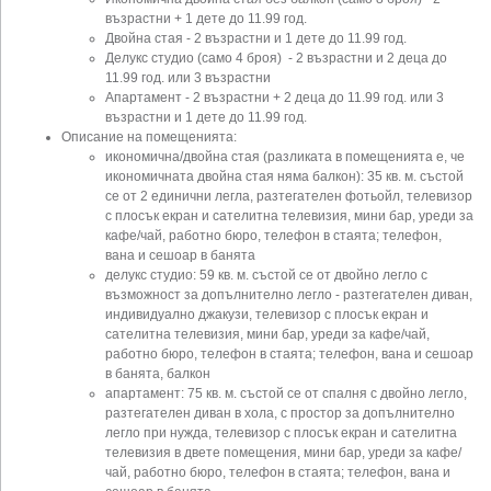
възрастни + 1 дете до 11.99 год.
Двойна стая - 2 възрастни и 1 дете до 11.99 год.
Делукс студио (само 4 броя) - 2 възрастни и 2 деца до
11.99 год. или 3 възрастни
Апартамент - 2 възрастни + 2 деца до 11.99 год. или 3
възрастни и 1 дете до 11.99 год.
Описание на помещенията:
икономична/двойна стая (разликата в помещенията е, че
икономичната двойна стая няма балкон): 35 кв. м. състой
се от 2 единични легла, разтегателен фотьойл, телевизор
с плосък екран и сателитна телевизия, мини бар, уреди за
кафе/чай, работно бюро, телефон в стаята; телефон,
вана и сешоар в банята
делукс студио: 59 кв. м. състой се от двойно легло с
възможност за допълнително легло - разтегателен диван,
индивидуално джакузи, телевизор с плосък екран и
сателитна телевизия, мини бар, уреди за кафе/чай,
работно бюро, телефон в стаята; телефон, вана и сешоар
в банята, балкон
апартамент: 75 кв. м. състой се от спалня с двойно легло,
разтегателен диван в хола, с простор за допълнително
легло при нужда, телевизор с плосък екран и сателитна
телевизия в двете помещения, мини бар, уреди за кафе/
чай, работно бюро, телефон в стаята; телефон, вана и