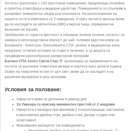
Хотелът разполага с 130 просторни помещения, предлагащи спокойна
и приятна атмосфера и модерни удобства. Помещенията са слънчеви и
разкриват невероятна гледка към планината. На разположение на
нашите гости в комплекса са 3 заведения. А през летните месеци може
да се насладите на автентично BBQ и вкусна пица, сервирани на
външния ни басейн.
Заобиколен от гориста местност и обширни зелени поляни, хотелът се
намира в непосредствена близост до най- големия карстов извор на
Балканите - Клептуза. Обособените СПА, уелнес и медицинска зона
предлагат отлични условия за отдих и лечение, а за децата са
предвидени разнообразни аниматорски програми.
Балнео СПА хотел Свети Спас 5*
организира за забавлението на
гостите си различни тематични вечери и партита през цялата година.
Освен на тематични ястия от цял свят, може да се насладят и на
различни музикални и шоу програми.
Условия за ползване:
Офертата важи за делнични и уикенд дни
За Уикенда се изисква минимален престой от 2 нощувки
Офертата е валидна при минимум 2 пълноплащащи, настанени
в икономична двойна стая, двойна стая, делукс студио или
апартамент
Максимален капацитет на помещенията:
Икономична двойна стая без балкон (само 8 броя) - 2