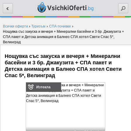
Търси
›
›
›
Всички оферти
Туризъм
СПА почивки
Нощувка със закуска и вечеря + Минерални басейни и 3 бр. Джакузита +
СПА пакет и Детска анимация в Балнео СПА хотел Свети Спас 5*,
Велинград
Нощувка със закуска и вечеря + Минерални
басейни и 3 бр. Джакузита + СПА пакет и
Детска анимация в Балнео СПА хотел Свети
Спас 5*, Велинград
Изтекла