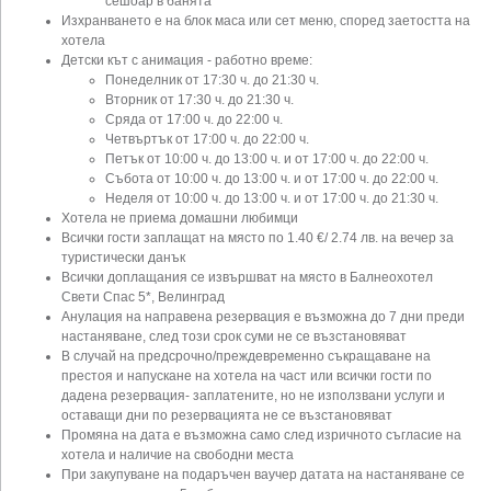
сешоар в банята
Изхранването е на блок маса или сет меню, според заетостта на
хотела
Детски кът с анимация - работно време:
Понеделник от 17:30 ч. до 21:30 ч.
Вторник от 17:30 ч. до 21:30 ч.
Сряда от 17:00 ч. до 22:00 ч.
Четвъртък от 17:00 ч. до 22:00 ч.
Петък от 10:00 ч. до 13:00 ч. и от 17:00 ч. до 22:00 ч.
Събота от 10:00 ч. до 13:00 ч. и от 17:00 ч. до 22:00 ч.
Неделя от 10:00 ч. до 13:00 ч. и от 17:00 ч. до 21:30 ч.
Хотела не приема домашни любимци
Всички гости заплащат на място по 1.40 €/ 2.74 лв. на вечер за
туристически данък
Всички доплащания се извършват на място в Балнеохотел
Свети Спас 5*, Велинград
Анулация на направена резервация е възможна до 7 дни преди
настаняване, след този срок суми не се възстановяват
В случай на предсрочно/преждевременно съкращаване на
престоя и напускане на хотела на част или всички гости по
дадена резервация- заплатените, но не използвани услуги и
оставащи дни по резервацията не се възстановяват
Промяна на дата е възможна само след изричното съгласие на
хотела и наличие на свободни места
При закупуване на подаръчен ваучер датата на настаняване се