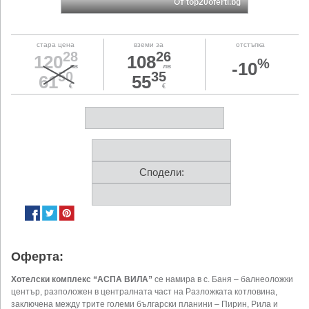
От top20oferti.bg
стара цена
вземи за
отстъпка
28
26
120
108
%
-10
лв
лв
50
35
61
55
€
€
Сподели:
Оферта:
Хотелски комплекс “АСПА ВИЛА”
се намира в с. Баня – балнеоложки
център, разположен в централната част на Разложката котловина,
заключена между трите големи български планини – Пирин, Рила и