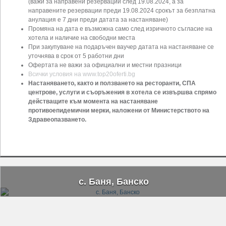
(важи за направени резервации след 19.08.2024, а за
направените резервации преди 19.08.2024 срокът за безплатна
анулация е 7 дни преди датата за настаняване)
Промяна на дата е възможна само след изричното съгласие на
хотела и наличие на свободни места
При закупуване на подаръчен ваучер датата на настаняване се
уточнява в срок от 5 работни дни
Офертата не важи за официални и местни празници
Всички условия на www.top20oferti.bg
Настаняването, както и ползването на ресторанти, СПА
центрове, услуги и съоръжения в хотела се извършва спрямо
действащите към момента на настаняване
противоепидемични мерки, наложени от Министерството на
Здравеопазването.
с. Баня, Банско