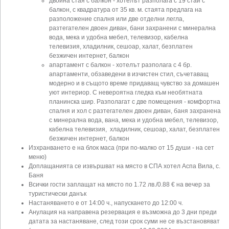
двойна стая с балкон - хотелът разполага с 19 стаи с
балкон, с квадратура от 35 кв. м. стаята предлага на
разположение спалня или две отделни легла,
разтегателен двоен диван, бани захранени с минерална
вода, мека и удобна мебел, телевизор, кабелна
телевизия, хладилник, сешоар, халат, безплатен
безжичен интернет, балкон
апартамент с балкон - хотелът разполага с 4 бр.
апартаменти, обзаведени в изчистен стил, съчетаващ
модерно и в същото време придаващ чувство за домашен
уют интериор. С невероятна гледка към необятната
планинска шир. Разполагат с две помещения - комфортна
спалня и хол с разтегателен двоен диван, баня захранена
с минерална вода, вана, мека и удобна мебел, телевизор,
кабелна телевизия, хладилник, сешоар, халат, безплатен
безжичен интернет, балкон
Изхранването е на блок маса (при по-малко от 15 души - на сет
меню)
Доплащанията се извършват на място в СПА хотел Аспа Вила, с.
Баня
Всички гости заплащат на място по 1.72 лв./0.88 € на вечер за
туристически данък
Настаняването е от 14:00 ч., напускането до 12:00 ч.
Анулация на направена резервация е възможна до 3 дни преди
датата за настаняване, след този срок суми не се възстановяват