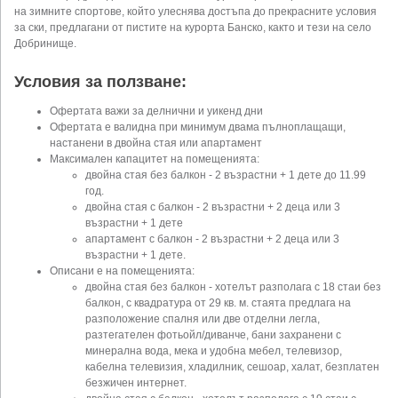
на зимните спортове, който улеснява достъпа до прекрасните условия
за ски, предлагани от пистите на курорта Банско, както и тези на село
Добринище.
Условия за ползване:
Офертата важи за делнични и уикенд дни
Офертата е валидна при минимум двама пълноплащащи,
настанени в двойна стая или апартамент
Максимален капацитет на помещенията:
двойна стая без балкон - 2 възрастни + 1 дете до 11.99
год.
двойна стая с балкон - 2 възрастни + 2 деца или 3
възрастни + 1 дете
апартамент с балкон - 2 възрастни + 2 деца или 3
възрастни + 1 дете.
Описани е на помещенията:
двойна стая без балкон - хотелът разполага с 18 стаи без
балкон, с квадратура от 29 кв. м. стаята предлага на
разположение спалня или две отделни легла,
разтегателен фотьойл/диванче, бани захранени с
минерална вода, мека и удобна мебел, телевизор,
кабелна телевизия, хладилник, сешоар, халат, безплатен
безжичен интернет.