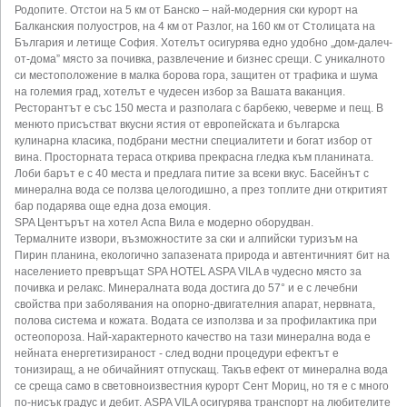
Родопите. Отстои на 5 км от Банско – най-модерния ски курорт на
Балканския полуостров, на 4 км от Разлог, на 160 км от Столицата на
България и летище София. Хотелът осигурява едно удобно „дом-далеч-
от-дома” място за почивка, развлечение и бизнес срещи. С уникалното
си местоположение в малка борова гора, защитен от трафика и шума
на големия град, хотелът е чудесен избор за Вашата ваканция.
Ресторантът е със 150 места и разполага с барбекю, чеверме и пещ. В
менюто присъстват вкусни ястия от европейската и българска
кулинарна класика, подбрани местни специалитети и богат избор от
вина. Просторната тераса открива прекрасна гледка към планината.
Лоби барът е с 40 места и предлага питие за всеки вкус. Басейнът с
минерална вода се ползва целогодишно, а през топлите дни откритият
бар подарява още една доза емоция.
SPA Центърът на хотел Аспа Вила е модерно оборудван.
Термалните извори, възможностите за ски и алпийски туризъм на
Пирин планина, екологично запазената природа и автентичният бит на
населението превръщат SPA HOTEL ASPA VILA в чудесно място за
почивка и релакс. Минералната вода достига до 57° и е с лечебни
свойства при заболявания на опорно-двигателния апарат, нервната,
полова система и кожата. Водата се използва и за профилактика при
остеопороза. Най-характерното качество на тази минерална вода е
нейната енергетизираност - след водни процедури ефектът е
тонизиращ, а не обичайният отпускащ. Такъв ефект от минерална вода
се среща само в световноизвестния курорт Сент Мориц, но тя е с много
по-нисък градус и дебит. ASPA VILA осигурява транспорт на любителите