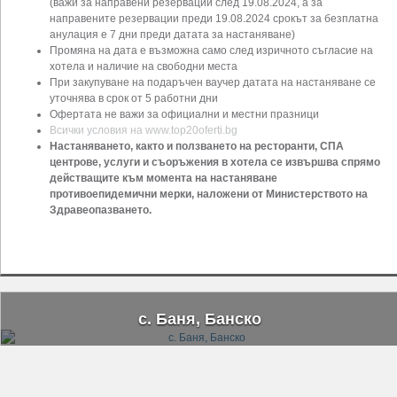
(важи за направени резервации след 19.08.2024, а за
направените резервации преди 19.08.2024 срокът за безплатна
анулация е 7 дни преди датата за настаняване)
Промяна на дата е възможна само след изричното съгласие на
хотела и наличие на свободни места
При закупуване на подаръчен ваучер датата на настаняване се
уточнява в срок от 5 работни дни
Офертата не важи за официални и местни празници
Всички условия на www.top20oferti.bg
Настаняването, както и ползването на ресторанти, СПА
центрове, услуги и съоръжения в хотела се извършва спрямо
действащите към момента на настаняване
противоепидемични мерки, наложени от Министерството на
Здравеопазването.
с. Баня, Банско