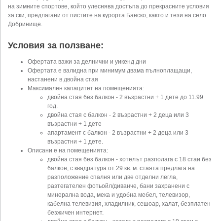
на зимните спортове, който улеснява достъпа до прекрасните условия
за ски, предлагани от пистите на курорта Банско, както и тези на село
Добринище.
Условия за ползване:
Офертата важи за делнични и уикенд дни
Офертата е валидна при минимум двама пълноплащащи,
настанени в двойна стая
Максимален капацитет на помещенията:
двойна стая без балкон - 2 възрастни + 1 дете до 11.99
год.
двойна стая с балкон - 2 възрастни + 2 деца или 3
възрастни + 1 дете
апартамент с балкон - 2 възрастни + 2 деца или 3
възрастни + 1 дете.
Описани е на помещенията:
двойна стая без балкон - хотелът разполага с 18 стаи без
балкон, с квадратура от 29 кв. м. стаята предлага на
разположение спалня или две отделни легла,
разтегателен фотьойл/диванче, бани захранени с
минерална вода, мека и удобна мебел, телевизор,
кабелна телевизия, хладилник, сешоар, халат, безплатен
безжичен интернет.