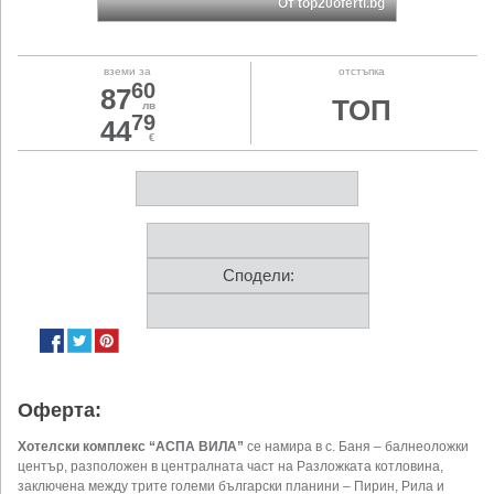
От top20oferti.bg
вземи за
отстъпка
60
87
ТОП
лв
79
44
€
Сподели:
Оферта:
Хотелски комплекс “АСПА ВИЛА”
се намира в с. Баня – балнеоложки
център, разположен в централната част на Разложката котловина,
заключена между трите големи български планини – Пирин, Рила и