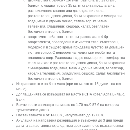
двойна стая с балкон - хотелът разполага с 19 стаи с
балкон, с квадратура от 35 кв. м. стаята предлага на
разположение спалня или две отделни легла,
разтегателен двоен диван, бани захранени с минерална
вода, мека и удобна мебел, телевизор, кабелна
телевизия, хладилник, сешоар, халат, безплатен
безжичен интернет, балкон
апартамент с балкон - хотелът разполага с 4 бр.
апартаменти, обзаведени в изчистен стил, съчетаващ
модерно и в същото време придаващ чувство за домашен
уют интериор. С невероятна гледка към необятната
планинска шир. Разполагат с две помещения - комфортна
спалня и хол с разтегателен двоен диван, баня захранена
с минерална вода, вана, мека и удобна мебел, телевизор,
кабелна телевизия, хладилник, сешоар, халат, безплатен
безжичен интернет, балкон
Изхранването е на блок маса (при по-малко от 15 души - на сет
меню)
Доплащанията се извършват на място в СПА хотел Аспа Вила, с.
Баня
Всички гости заплащат на място по 1.70 лв./0.87 € на вечер за
туристически данък
Настаняването е от 14:00 ч., напускането до 12:00 ч.
Анулация на направена резервация е възможна до 3 дни преди
датата за настаняване, след този срок суми не се възстановяват