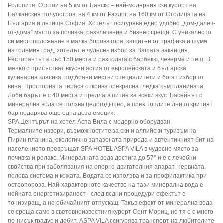
Родопите. Отстои на 5 км от Банско – най-модерния ски курорт на
Балканския полуостров, на 4 км от Разлог, на 160 км от Столицата на
България и летище София. Хотелът осигурява едно удобно „дом-далеч-
от-дома” място за почивка, развлечение и бизнес срещи. С уникалното
си местоположение в малка борова гора, защитен от трафика и шума
на големия град, хотелът е чудесен избор за Вашата ваканция.
Ресторантът е със 150 места и разполага с барбекю, чеверме и пещ. В
менюто присъстват вкусни ястия от европейската и българска
кулинарна класика, подбрани местни специалитети и богат избор от
вина. Просторната тераса открива прекрасна гледка към планината.
Лоби барът е с 40 места и предлага питие за всеки вкус. Басейнът с
минерална вода се ползва целогодишно, а през топлите дни откритият
бар подарява още една доза емоция.
SPA Центърът на хотел Аспа Вила е модерно оборудван.
Термалните извори, възможностите за ски и алпийски туризъм на
Пирин планина, екологично запазената природа и автентичният бит на
населението превръщат SPA HOTEL ASPA VILA в чудесно място за
почивка и релакс. Минералната вода достига до 57° и е с лечебни
свойства при заболявания на опорно-двигателния апарат, нервната,
полова система и кожата. Водата се използва и за профилактика при
остеопороза. Най-характерното качество на тази минерална вода е
нейната енергетизираност - след водни процедури ефектът е
тонизиращ, а не обичайният отпускащ. Такъв ефект от минерална вода
се среща само в световноизвестния курорт Сент Мориц, но тя е с много
по-нисък градус и дебит. ASPA VILA осигурява транспорт на любителите